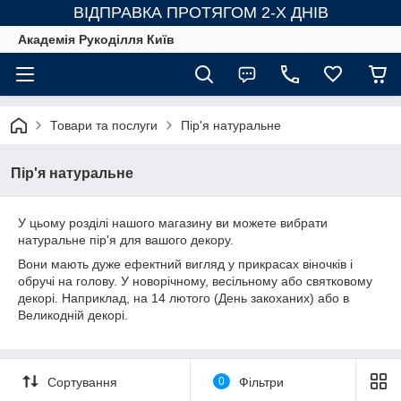
ВІДПРАВКА ПРОТЯГОМ 2-Х ДНІВ
Академія Рукоділля Київ
Товари та послуги
Пір'я натуральне
Пір'я натуральне
У цьому розділі нашого магазину ви можете вибрати
натуральне пір'я для вашого декору.
Вони мають дуже ефектний вигляд у прикрасах віночків і
обручі на голову. У новорічному, весільному або святковому
декорі. Наприклад, на 14 лютого (День закоханих) або в
Великодній декорі.
Сортування
0
Фільтри