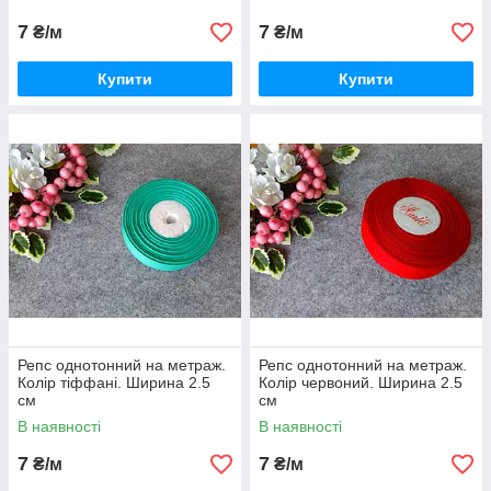
7
7
₴/м
₴/м
Купити
Купити
Репс однотонний на метраж.
Репс однотонний на метраж.
Колір тіффані. Ширина 2.5
Колір червоний. Ширина 2.5
см
см
В наявності
В наявності
7
7
₴/м
₴/м