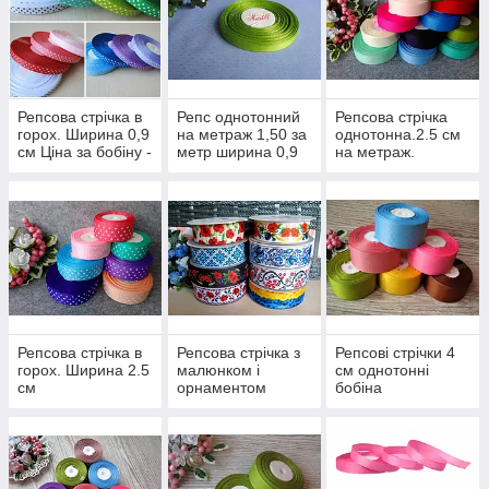
Репсова стрічка в
Репс однотонний
Репсова стрічка
горох. Ширина 0,9
на метраж 1,50 за
однотонна.2.5 см
см Ціна за бобіну -
метр ширина 0,9
на метраж.
23 м - 48 грн 1 м -
см
2,5 грн
Репсова стрічка в
Репсова стрічка з
Репсові стрічки 4
горох. Ширина 2.5
малюнком і
см однотонні
см
орнаментом
бобіна
ширина - 2.5 см