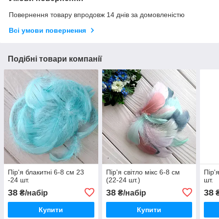
Повернення товару впродовж 14 днів за домовленістю
Всі умови повернення
Подібні товари компанії
Пір'я блакитні 6-8 см 23
Пір'я світло мікс 6-8 см
Пір'
-24 шт.
(22-24 шт.)
шт.
38
38
38
₴/набір
₴/набір
₴
Купити
Купити