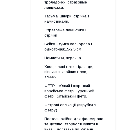
трояндочки, стразовые
ланцюжка.
Тасьма, шнури, стрічка з
намистинами.
Стразовые ланцюжка і
стрічки
Бейка - гумка кольорова і
однотоная1.5-2.5 см
Намистини, перлина
Хвоя, ялові гілки, гірлянди,
віночки з хвойних гілок,
ялинки.
ФЕТР - м'який і жорсткий.
Корейська фетр. Турецький
фетр. Китайський фетр.
Фетрові аплікації (вирубки з
фетру)
Пастель олійна для фоамирана
та дитячої творчості купити в
Києві і доставка по Україні.