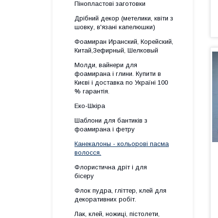
Пінопластові заготовки
Дрібний декор (метелики, квіти з
шовку, в'язані капелюшки)
Фоамиран Иранский, Корейский,
Китай,Зефирный, Шелковый
Молди, вайнери для
фоамирана і глини. Купити в
Києві і доставка по Україні 100
% гарантія.
Еко-Шкіра
Шаблони для бантиків з
фоамирана і фетру
Канекалоны - кольорові пасма
волосся.
Флористична дріт і для
бісеру
Флок пудра, гліттер, клей для
декоративних робіт.
Лак, клей, ножиці, пістолети,