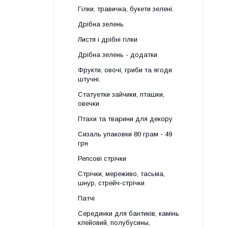
Гілки, травичка, букети зелені.
Дрібна зелень
Листя і дрібні гілки
Дрібна зелень - додатки
Фрукти, овочі, гриби та ягоди
штучні.
Статуетки зайчики, пташки,
овечки
Птахи та тварини для декору
Сизаль упаковки 80 грам - 49
грн
Репсові стрічки
Стрічки, мереживо, тасьма,
шнур, стрейч-стрічки
Патчі
Серединки для бантиків, камінь
клейовий, полубусины,