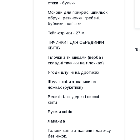
стеки - бульки.
Основи для прикрас, шпильок,
обручі, резиночки, гребені,
бублики, пов'язки
Тейп-стрічки - 27 м.
ТИЧИНКИ І ДЛЯ СЕРЕДИНКИ
КВІТІВ
Гілочки з тичинками (верба і
складні тичинки на гілочках)
Ягоди штучні на дротиках
Штучні квіти з тканини на
ножках (букетики)
Великі гілки дерев і високі
квіти
Букети квітів
Лаванда
Голови квітів з тканини і латексу
без ніжок.