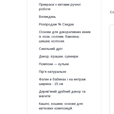
Прикраси з квітами ручної
роботи
Великдень
Розпродаж % Скидки
Основи для декоративних вінків
із лози, соломи, бавовна,
шишки, колоски.
Синільний дріт
Декор, іграшки, сувеніри.
Помпони — кульки.
Пір'я натуральне
Фатин в бабинах і на метраж
ширина - 15 см
Дерев'яний дрібний декор та
магніти.
Кашпо, кошики, основи для
квіткових композицій.