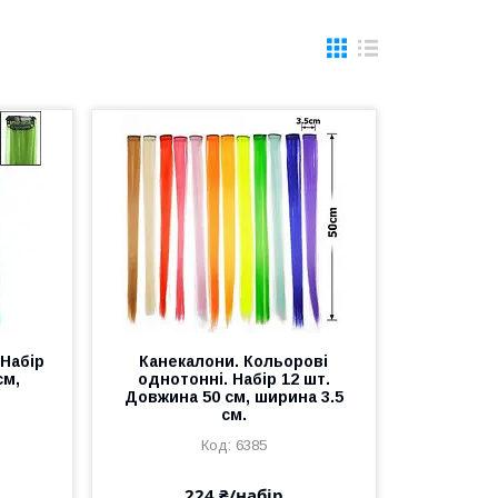
 Набір
Канекалони. Кольорові
см,
однотонні. Набір 12 шт.
Довжина 50 см, ширина 3.5
см.
6385
224 ₴/набір