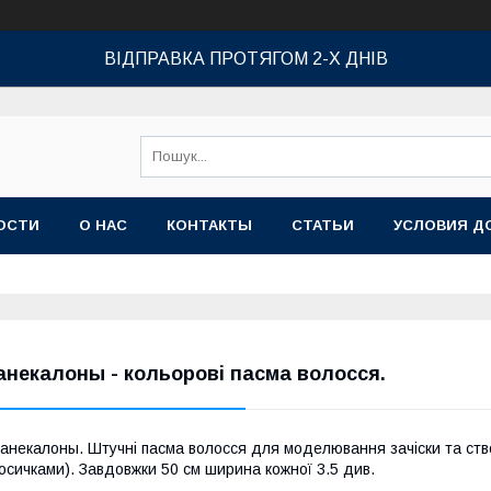
ВІДПРАВКА ПРОТЯГОМ 2-Х ДНІВ
ОСТИ
О НАС
КОНТАКТЫ
СТАТЬИ
УСЛОВИЯ Д
анекалоны - кольорові пасма волосся.
анекалоны. Штучні пасма волосся для моделювання зачіски та ство
осичками). Завдовжки 50 см ширина кожної 3.5 див.