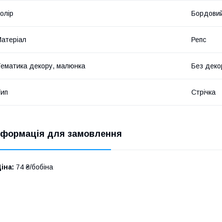
олір
Бордови
атеріал
Репс
ематика декору, малюнка
Без деко
ип
Стрічка
нформація для замовлення
іна:
74 ₴/бобіна