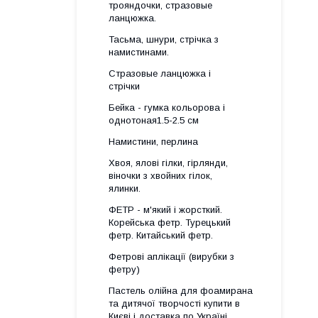
трояндочки, стразовые
ланцюжка.
Тасьма, шнури, стрічка з
намистинами.
Стразовые ланцюжка і
стрічки
Бейка - гумка кольорова і
однотоная1.5-2.5 см
Намистини, перлина
Хвоя, ялові гілки, гірлянди,
віночки з хвойних гілок,
ялинки.
ФЕТР - м'який і жорсткий.
Корейська фетр. Турецький
фетр. Китайський фетр.
Фетрові аплікації (вирубки з
фетру)
Пастель олійна для фоамирана
та дитячої творчості купити в
Києві і доставка по Україні.