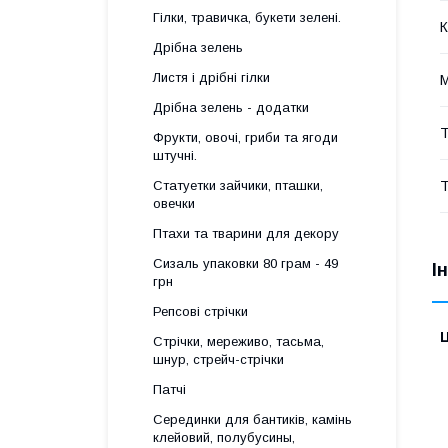
Гілки, травичка, букети зелені.
К
Дрібна зелень
Листя і дрібні гілки
М
Дрібна зелень - додатки
Т
Фрукти, овочі, гриби та ягоди
штучні.
Статуетки зайчики, пташки,
Т
овечки
Птахи та тварини для декору
Сизаль упаковки 80 грам - 49
І
грн
Репсові стрічки
Ц
Стрічки, мереживо, тасьма,
шнур, стрейч-стрічки
Патчі
Серединки для бантиків, камінь
клейовий, полубусины,