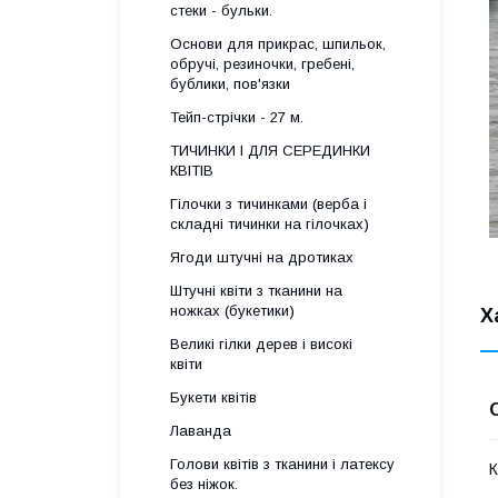
стеки - бульки.
Основи для прикрас, шпильок,
обручі, резиночки, гребені,
бублики, пов'язки
Тейп-стрічки - 27 м.
ТИЧИНКИ І ДЛЯ СЕРЕДИНКИ
КВІТІВ
Гілочки з тичинками (верба і
складні тичинки на гілочках)
Ягоди штучні на дротиках
Штучні квіти з тканини на
ножках (букетики)
Х
Великі гілки дерев і високі
квіти
Букети квітів
Лаванда
Голови квітів з тканини і латексу
К
без ніжок.