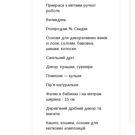
Прикраси з квітами ручної
роботи
Великдень
Розпродаж % Скидки
Основи для декоративних вінків
із лози, соломи, бавовна,
шишки, колоски.
Синільний дріт
Декор, іграшки, сувеніри.
Помпони — кульки.
Пір'я натуральне
Фатин в бабинах і на метраж
ширина - 15 см
Дерев'яний дрібний декор та
магніти.
Кашпо, кошики, основи для
квіткових композицій.