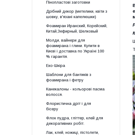
Пінопластові заготовки
В
е
Дрібний декор (метелики, квіти з
шовку, в'язані капелюшки)
м
Р
Фоамиран Иранский, Корейский,
Китай,Зефирный, Шелковый
К
Молди, вайнери для
Ш
фоамирана і глини. Купити в
Т
Києві і доставка по Україні 100
% гарантія.
Еко-Шкіра
Шаблони для бантиків з
фоамирана і фетру
Канекалоны - кольорові пасма
волосся.
Флористична дріт і для
бісеру
Флок пудра, гліттер, клей для
декоративних робіт.
Лак, клей, ножиці, пістолети,