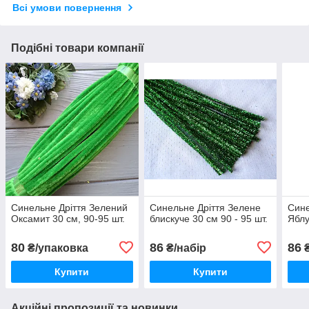
Всі умови повернення
Подібні товари компанії
Синельне Дріття Зелений
Синельне Дріття Зелене
Сине
Оксамит 30 см, 90-95 шт.
блискуче 30 см 90 - 95 шт.
Яблу
80
86
86
₴/упаковка
₴/набір
₴
Купити
Купити
Акційні пропозиції та новинки