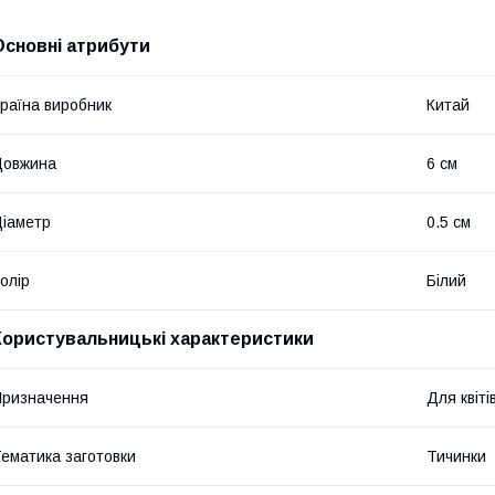
Основні атрибути
раїна виробник
Китай
Довжина
6 см
іаметр
0.5 см
олір
Білий
Користувальницькі характеристики
ризначення
Для квіті
ематика заготовки
Тичинки