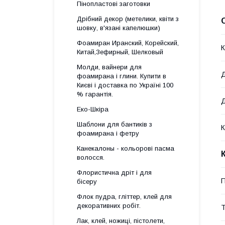
Пінопластові заготовки
Дрібний декор (метелики, квіти з
шовку, в'язані капелюшки)
Фоамиран Иранский, Корейский,
К
Китай,Зефирный, Шелковый
Молди, вайнери для
фоамирана і глини. Купити в
Києві і доставка по Україні 100
% гарантія.
Д
Еко-Шкіра
Шаблони для бантиків з
К
фоамирана і фетру
Канекалоны - кольорові пасма
волосся.
Флористична дріт і для
П
бісеру
Флок пудра, гліттер, клей для
декоративних робіт.
Т
Лак, клей, ножиці, пістолети,