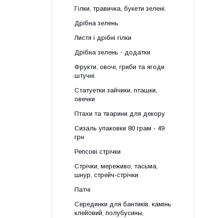
Гілки, травичка, букети зелені.
Дрібна зелень
Листя і дрібні гілки
Дрібна зелень - додатки
Фрукти, овочі, гриби та ягоди
штучні.
Статуетки зайчики, пташки,
овечки
Птахи та тварини для декору
Сизаль упаковки 80 грам - 49
грн
Репсові стрічки
Стрічки, мереживо, тасьма,
шнур, стрейч-стрічки
Патчі
Серединки для бантиків, камінь
клейовий, полубусины,