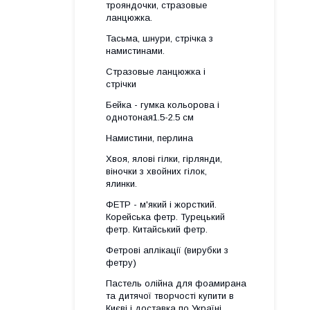
трояндочки, стразовые
ланцюжка.
Тасьма, шнури, стрічка з
намистинами.
Стразовые ланцюжка і
стрічки
Бейка - гумка кольорова і
однотоная1.5-2.5 см
Намистини, перлина
Хвоя, ялові гілки, гірлянди,
віночки з хвойних гілок,
ялинки.
ФЕТР - м'який і жорсткий.
Корейська фетр. Турецький
фетр. Китайський фетр.
Фетрові аплікації (вирубки з
фетру)
Пастель олійна для фоамирана
та дитячої творчості купити в
Києві і доставка по Україні.