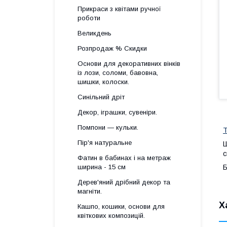
Прикраси з квітами ручної
роботи
Великдень
Розпродаж % Скидки
Основи для декоративних вінків
із лози, соломи, бавовна,
шишки, колоски.
Синільний дріт
Декор, іграшки, сувеніри.
Помпони — кульки.
Т
Пір'я натуральне
Ш
с
Фатин в бабинах і на метраж
ширина - 15 см
Б
Дерев'яний дрібний декор та
магніти.
Х
Кашпо, кошики, основи для
квіткових композицій.