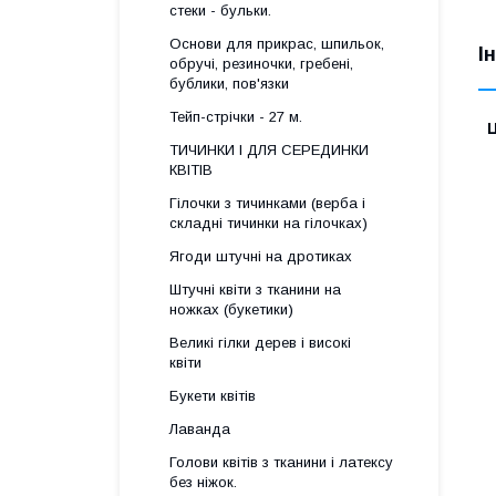
стеки - бульки.
Основи для прикрас, шпильок,
І
обручі, резиночки, гребені,
бублики, пов'язки
Тейп-стрічки - 27 м.
Ц
ТИЧИНКИ І ДЛЯ СЕРЕДИНКИ
КВІТІВ
Гілочки з тичинками (верба і
складні тичинки на гілочках)
Ягоди штучні на дротиках
Штучні квіти з тканини на
ножках (букетики)
Великі гілки дерев і високі
квіти
Букети квітів
Лаванда
Голови квітів з тканини і латексу
без ніжок.