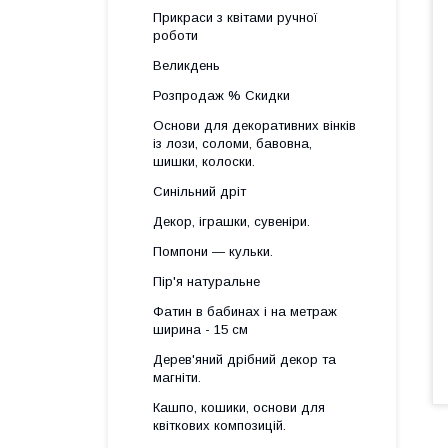
Прикраси з квітами ручної
роботи
Великдень
Розпродаж % Скидки
Основи для декоративних вінків
із лози, соломи, бавовна,
шишки, колоски.
Синільний дріт
Декор, іграшки, сувеніри.
Помпони — кульки.
Пір'я натуральне
Фатин в бабинах і на метраж
ширина - 15 см
Дерев'яний дрібний декор та
магніти.
Кашпо, кошики, основи для
квіткових композицій.