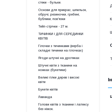
стеки - бульки.
Основи для прикрас, шпильок,
обручі, резиночки, гребені,
бублики, пов'язки
К
Тейп-стрічки - 27 м.
ТИЧИНКИ І ДЛЯ СЕРЕДИНКИ
КВІТІВ
Гілочки з тичинками (верба і
складні тичинки на гілочках)
Ягоди штучні на дротиках
Т
Штучні квіти з тканини на
ножках (букетики)
Великі гілки дерев і високі
І
квіти
Букети квітів
Ц
Лаванда
Голови квітів з тканини і латексу
без ніжок.