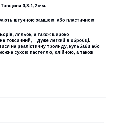
 Товщина 0,8-1,2 мм.
азивають штучною замшею, або пластичною
ьорів, ляльок, а також широко
не токсичний, і дуже легкий в обробці.
ися на реалістичну троянду, кульбаби або
можна сухою пастеллю, олійною, а також