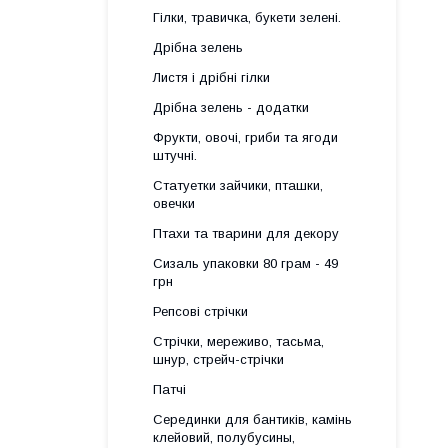
Гілки, травичка, букети зелені.
Дрібна зелень
Листя і дрібні гілки
Дрібна зелень - додатки
Фрукти, овочі, гриби та ягоди
штучні.
Статуетки зайчики, пташки,
овечки
Птахи та тварини для декору
Сизаль упаковки 80 грам - 49
грн
Репсові стрічки
Стрічки, мереживо, тасьма,
шнур, стрейч-стрічки
Патчі
Серединки для бантиків, камінь
клейовий, полубусины,