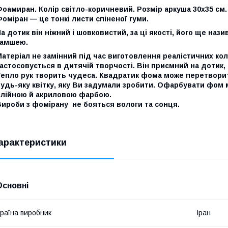
оамиран. Колір світло-коричневий. Розмір аркуша 30х35 см.
оміран — це тонкі листи спіненої гуми.
а дотик він ніжний і шовковистий, за ці якості, його ще н
замшею.
атеріал не замінний під час виготовлення реалістичних кол
астосовується в дитячій творчості. Він приємний на дотик, 
Тепло рук творить чудеса. Квадратик фома може перетворит
удь-яку квітку, яку Ви задумали зробити. Офарбувати фом 
олійною й акриловою фарбою.
Вироби з фомірану не бояться вологи та сонця.
арактеристики
Основні
раїна виробник
Іран