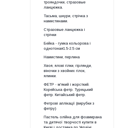
трояндочки, стразовые
ланцюжка.
Тасьма, шнури, стрічка з
намистинами.
Стразовые ланцюжка і
стрічки
Бейка - гумка кольорова і
однотоная1.5-2.5 см
Намистини, перлина
Хвоя, ялові гілки, гірлянди,
віночки з хвойних гілок,
ялинки.
ФЕТР - м'який і жорсткий.
Корейська фетр. Турецький
фетр. Китайський фетр.
Фетрові аплікації (вирубки з
фетру)
Пастель олійна для фоамирана
та дитячої творчості купити в
Києві і доставка по Україні.