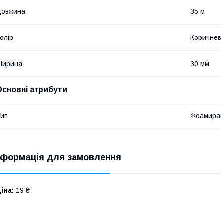
Довжина
35 м
олір
Коричне
Ширина
30 мм
Основні атрибути
ип
Фоамира
нформація для замовлення
іна:
19 ₴