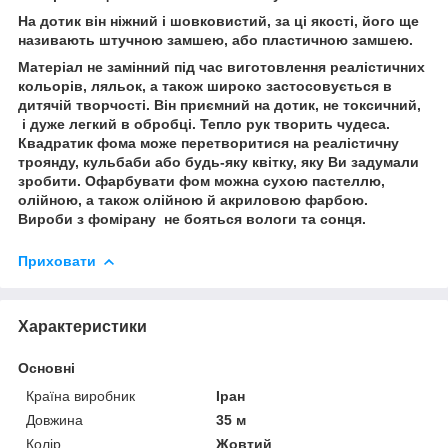
На дотик він ніжний і шовковистий, за ці якості, його ще
називають штучною замшею, або пластичною замшею.
Матеріал не замінний під час виготовлення реалістичних
кольорів, ляльок, а також широко застосовується в
дитячій творчості. Він приємний на дотик, не токсичний,
і дуже легкий в обробці. Тепло рук творить чудеса.
Квадратик фома може перетворитися на реалістичну
троянду, кульбаби або будь-яку квітку, яку Ви задумали
зробити. Офарбувати фом можна сухою пастеллю,
олійною, а також олійною й акриловою фарбою.
Вироби з фомірану не бояться вологи та сонця.
Приховати
Характеристики
Основні
Країна виробник
Іран
Довжина
35 м
Колір
Жовтий