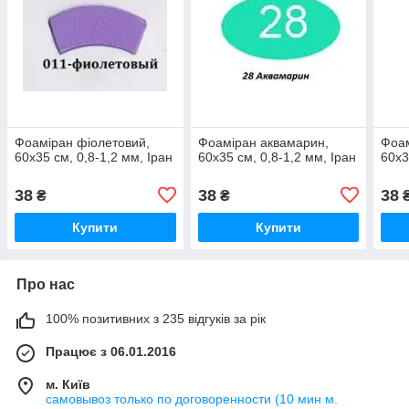
Фоаміран фіолетовий,
Фоаміран аквамарин,
Фоам
60x35 см, 0,8-1,2 мм, Іран
60x35 см, 0,8-1,2 мм, Іран
60x3
38
38
38
₴
₴
Купити
Купити
Про нас
100% позитивних з 235 відгуків за рік
Працює з 06.01.2016
м. Київ
самовывоз только по договоренности (10 мин м.