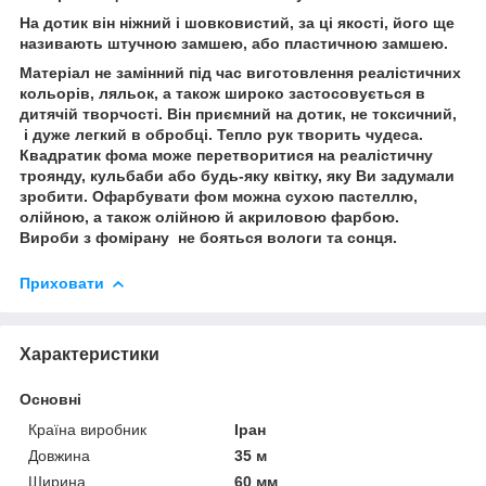
На дотик він ніжний і шовковистий, за ці якості, його ще
називають штучною замшею, або пластичною замшею.
Матеріал не замінний під час виготовлення реалістичних
кольорів, ляльок, а також широко застосовується в
дитячій творчості. Він приємний на дотик, не токсичний,
і дуже легкий в обробці. Тепло рук творить чудеса.
Квадратик фома може перетворитися на реалістичну
троянду, кульбаби або будь-яку квітку, яку Ви задумали
зробити. Офарбувати фом можна сухою пастеллю,
олійною, а також олійною й акриловою фарбою.
Вироби з фомірану не бояться вологи та сонця.
Приховати
Характеристики
Основні
Країна виробник
Іран
Довжина
35 м
Ширина
60 мм