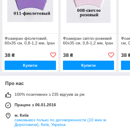
Фоаміран фіолетовий,
Фоаміран світло-рожевий
Фоам
60x35 см, 0,8-1,2 мм, Іран
60x35 см, 0,8-1,2 мм, Іран
см, 
38
38
38
₴
₴
Купити
Купити
Про нас
100% позитивних з 235 відгуків за рік
Працює з 06.01.2016
м. Київ
самовывоз только по договоренности (10 мин м.
Дорогожичи), Київ, Україна