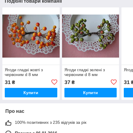
Подібні товари компанії
Ягоди гладкі жовті з
Ягоди гладкі зелені з
Ягод
червоним d 8 мм
червоним d 8 мм
31
37
31
₴
₴
Купити
Купити
Про нас
100% позитивних з 235 відгуків за рік
Працює з 06.01.2016