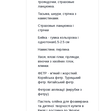
трояндочки, стразовые
ланцюжка.
Тасьма, шнури, стрічка з
намистинами.
Стразовые ланцюжка і
стрічки
Бейка - гумка кольорова і
однотоная1.5-2.5 см
Намистини, перлина
Хвоя, ялові гілки, гірлянди,
віночки з хвойних гілок,
ялинки.
ФЕТР - м'який і жорсткий.
Корейська фетр. Турецький
фетр. Китайський фетр.
Фетрові аплікації (вирубки з
фетру)
Пастель олійна для фоамирана
та дитячої творчості купити в
Києві і доставка по Україні.