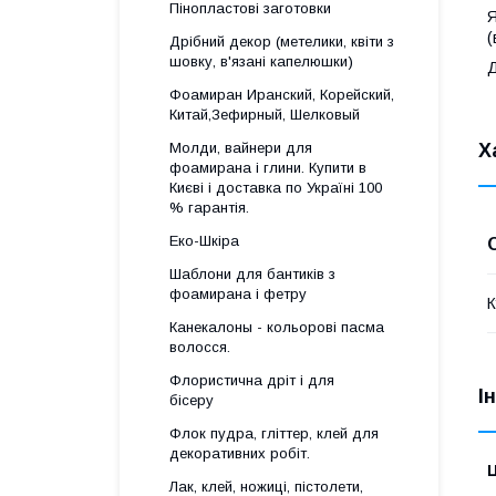
Пінопластові заготовки
Я
(
Дрібний декор (метелики, квіти з
шовку, в'язані капелюшки)
Д
Фоамиран Иранский, Корейский,
Китай,Зефирный, Шелковый
Молди, вайнери для
Х
фоамирана і глини. Купити в
Києві і доставка по Україні 100
% гарантія.
Еко-Шкіра
Шаблони для бантиків з
фоамирана і фетру
К
Канекалоны - кольорові пасма
волосся.
Флористична дріт і для
І
бісеру
Флок пудра, гліттер, клей для
декоративних робіт.
Ц
Лак, клей, ножиці, пістолети,