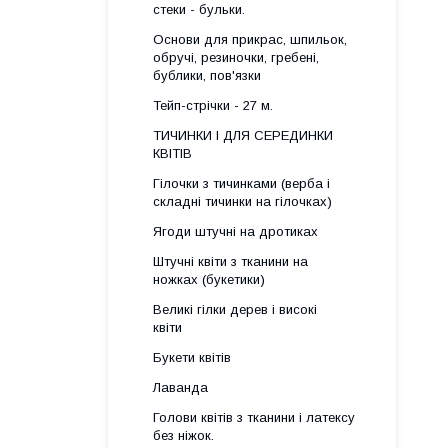
стеки - бульки.
Основи для прикрас, шпильок,
обручі, резиночки, гребені,
бублики, пов'язки
Тейп-стрічки - 27 м.
ТИЧИНКИ І ДЛЯ СЕРЕДИНКИ
КВІТІВ
Гілочки з тичинками (верба і
складні тичинки на гілочках)
Ягоди штучні на дротиках
Штучні квіти з тканини на
ножках (букетики)
Великі гілки дерев і високі
квіти
Букети квітів
Лаванда
Голови квітів з тканини і латексу
без ніжок.