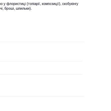
у флористиці (топіарії, композиції), скобукінгу
чі, броші, шпильки).