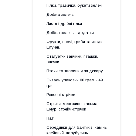
Гілки, травичка, букети зелені.
Дрібна зелень
Листя і дрібні гілки
Дрібна зелень - додатки
Фрукти, овочі, гриби та ягоди
штучні.
Статуетки зайчики, пташки,
овечки
Птахи та тварини для декору
Сизаль упаковки 80 грам - 49
грн
Репсові стрічки
Стрічки, мереживо, тасьма,
шнур, стрейч-стрічки
Патчі
Серединки для бантиків, камінь
клейовий, полубусины,