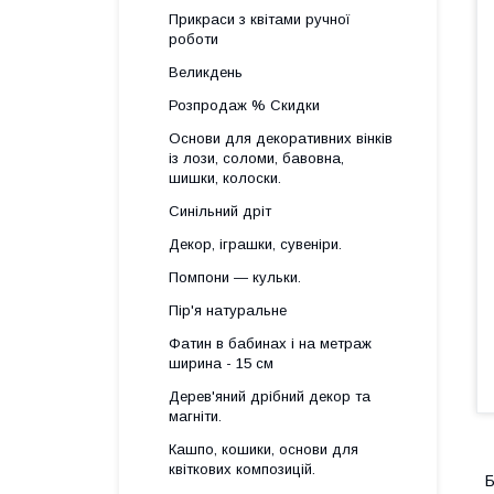
Прикраси з квітами ручної
роботи
Великдень
Розпродаж % Скидки
Основи для декоративних вінків
із лози, соломи, бавовна,
шишки, колоски.
Синільний дріт
Декор, іграшки, сувеніри.
Помпони — кульки.
Пір'я натуральне
Фатин в бабинах і на метраж
ширина - 15 см
Дерев'яний дрібний декор та
магніти.
Кашпо, кошики, основи для
квіткових композицій.
Б