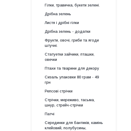
Гілки, травичка, букети зелені.
Дрібна зелень
Листя і дрібні гілки
Дрібна зелень - додатки
Фрукти, овочі, гриби та ягоди
штучні.
Статуетки зайчики, пташки,
овечки
Птахи та тварини для декору
Сизаль упаковки 80 грам - 49
грн
Репсові стрічки
Стрічки, мереживо, тасьма,
шнур, стрейч-стрічки
Патчі
Серединки для бантиків, камінь
клейовий, полубусины,