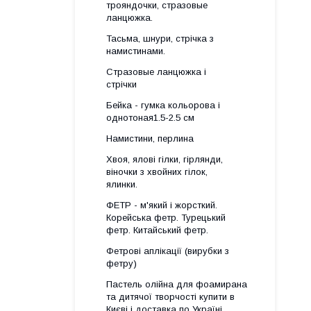
трояндочки, стразовые
ланцюжка.
Тасьма, шнури, стрічка з
намистинами.
Стразовые ланцюжка і
стрічки
Бейка - гумка кольорова і
однотоная1.5-2.5 см
Намистини, перлина
Хвоя, ялові гілки, гірлянди,
віночки з хвойних гілок,
ялинки.
ФЕТР - м'який і жорсткий.
Корейська фетр. Турецький
фетр. Китайський фетр.
Фетрові аплікації (вирубки з
фетру)
Пастель олійна для фоамирана
та дитячої творчості купити в
Києві і доставка по Україні.