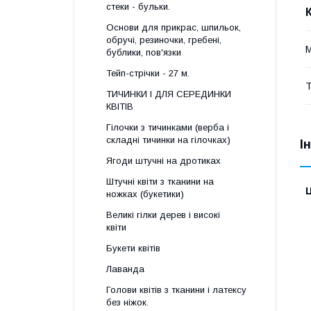
стеки - бульки.
Основи для прикрас, шпильок,
обручі, резиночки, гребені,
М
бублики, пов'язки
Тейп-стрічки - 27 м.
Т
ТИЧИНКИ І ДЛЯ СЕРЕДИНКИ
КВІТІВ
Гілочки з тичинками (верба і
складні тичинки на гілочках)
І
Ягоди штучні на дротиках
Штучні квіти з тканини на
Ц
ножках (букетики)
Великі гілки дерев і високі
квіти
Букети квітів
Лаванда
Голови квітів з тканини і латексу
без ніжок.