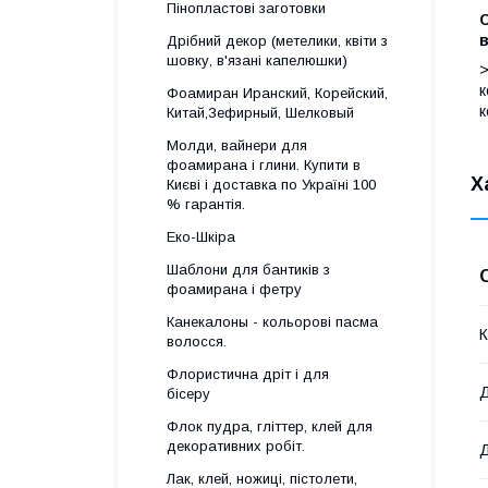
Пінопластові заготовки
С
в
Дрібний декор (метелики, квіти з
шовку, в'язані капелюшки)
>
к
Фоамиран Иранский, Корейский,
к
Китай,Зефирный, Шелковый
Молди, вайнери для
фоамирана і глини. Купити в
Х
Києві і доставка по Україні 100
% гарантія.
Еко-Шкіра
Шаблони для бантиків з
фоамирана і фетру
Канекалоны - кольорові пасма
К
волосся.
Флористична дріт і для
бісеру
Флок пудра, гліттер, клей для
декоративних робіт.
Д
Лак, клей, ножиці, пістолети,