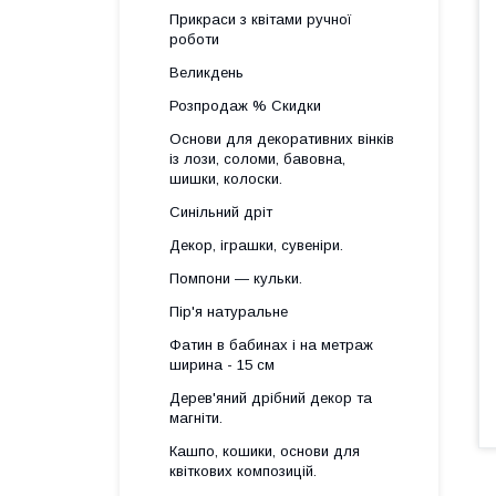
Прикраси з квітами ручної
роботи
Великдень
Розпродаж % Скидки
Основи для декоративних вінків
із лози, соломи, бавовна,
шишки, колоски.
Синільний дріт
Декор, іграшки, сувеніри.
Помпони — кульки.
Пір'я натуральне
Фатин в бабинах і на метраж
ширина - 15 см
Дерев'яний дрібний декор та
магніти.
Кашпо, кошики, основи для
квіткових композицій.