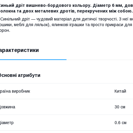
иньий дріт вишнево-бордового кольору. Діаметр 6 мм, довж
олокна та двох металевих дротів, перекручених між собою.
Синільний дріт — чудовий матеріал для дитячої творчості. З неї м
ошики, меблі для ляльок), ялинкові іграшки та просто прикраси для 
орон.
арактеристики
Основні атрибути
раїна виробник
Китай
Довжина
30 см
іаметр
0.6 см