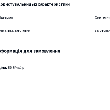
Користувальницькі характеристики
атеріал
Синтетич
ематика заготовки
заготовк
нформація для замовлення
іна:
86 ₴/набір