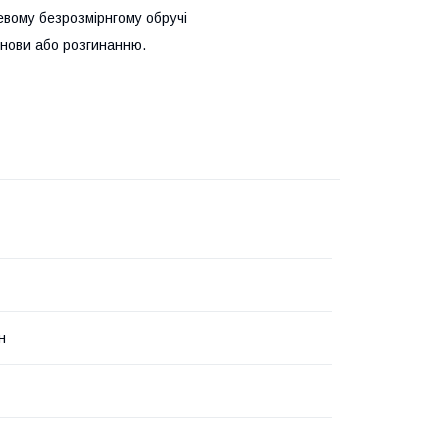
евому безрозмірнгому обручі
снови або розгинанню.
н