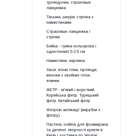
трояндочки, стразовые
ланцюжка.
Тасьма, шнури, стрічка з
намистинами.
Стразовые ланцюжка і
стрічки
Бейка - гумка кольорова і
однотоная1.5-2.5 см
Намистини, перлина
Хвоя, ялові гілки, гірлянди,
віночки з хвойних гілок,
ялинки.
ФЕТР - м'який і жорсткий.
Корейська фетр. Турецький
фетр. Китайський фетр.
Фетрові аплікації (вирубки з
фетру)
Пастель олійна для фоамирана
та дитячої творчості купити в
Києві і доставка по Україні.