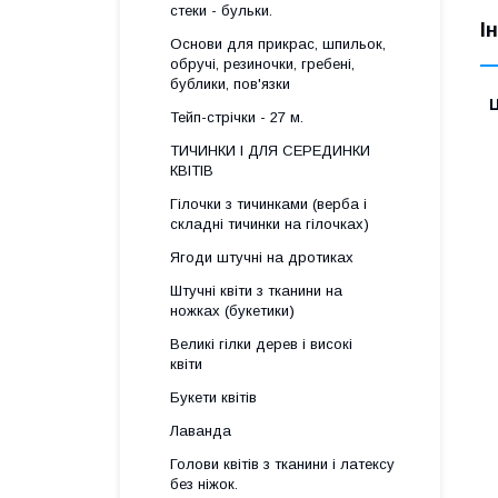
стеки - бульки.
І
Основи для прикрас, шпильок,
обручі, резиночки, гребені,
бублики, пов'язки
Ц
Тейп-стрічки - 27 м.
ТИЧИНКИ І ДЛЯ СЕРЕДИНКИ
КВІТІВ
Гілочки з тичинками (верба і
складні тичинки на гілочках)
Ягоди штучні на дротиках
Штучні квіти з тканини на
ножках (букетики)
Великі гілки дерев і високі
квіти
Букети квітів
Лаванда
Голови квітів з тканини і латексу
без ніжок.