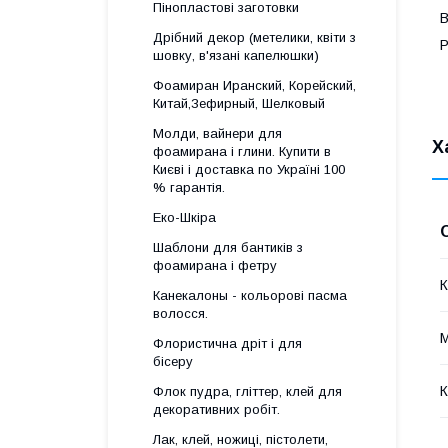
Пінопластові заготовки
В
Дрібний декор (метелики, квіти з
Р
шовку, в'язані капелюшки)
Фоамиран Иранский, Корейский,
Китай,Зефирный, Шелковый
Молди, вайнери для
Х
фоамирана і глини. Купити в
Києві і доставка по Україні 100
% гарантія.
Еко-Шкіра
Шаблони для бантиків з
фоамирана і фетру
К
Канекалоны - кольорові пасма
волосся.
М
Флористична дріт і для
бісеру
К
Флок пудра, гліттер, клей для
декоративних робіт.
Лак, клей, ножиці, пістолети,