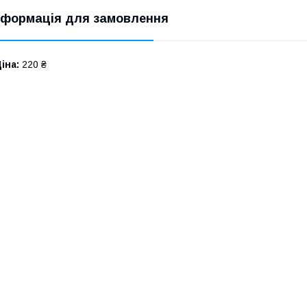
нформація для замовлення
іна:
220 ₴