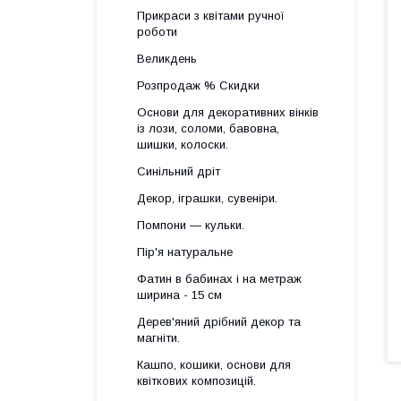
Прикраси з квітами ручної
роботи
Великдень
Розпродаж % Скидки
Основи для декоративних вінків
із лози, соломи, бавовна,
шишки, колоски.
Синільний дріт
Декор, іграшки, сувеніри.
Помпони — кульки.
Пір'я натуральне
Фатин в бабинах і на метраж
ширина - 15 см
Дерев'яний дрібний декор та
магніти.
Кашпо, кошики, основи для
квіткових композицій.