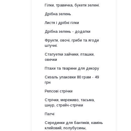
Гілки, травичка, букети зелені.
Дрібна зелень
Листя і дрібні гілки
Дрібна зелень - додатки
Фрукти, овочі, гриби та ягоди
штучні.
Статуетки зайчики, пташки,
овечки
Птахи та тварини для декору
Сизаль упаковки 80 грам - 49
грн
Репсові стрічки
Стрічки, мереживо, тасьма,
шнур, стрейч-стрічки
Патчі
Серединки для бантиків, камінь
клейовий, полубусины,