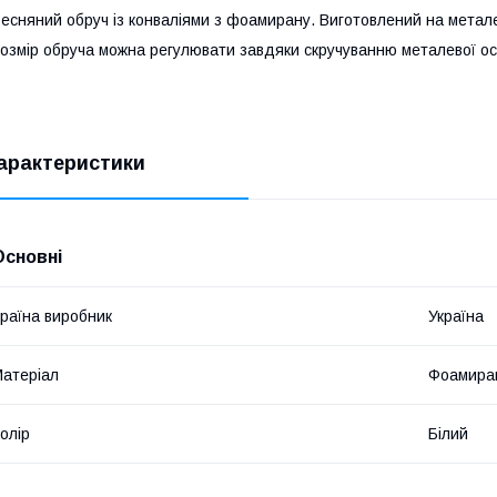
есняний обруч із конваліями з фоамирану. Виготовлений на метал
озмір обруча можна регулювати завдяки скручуванню металевої о
арактеристики
Основні
раїна виробник
Україна
атеріал
Фоамира
олір
Білий