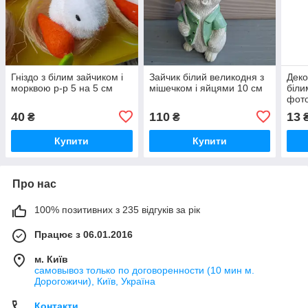
Гніздо з білим зайчиком і
Зайчик білий великодня з
Деко
морквою р-р 5 на 5 см
мішечком і яйцями 10 см
біли
фото
40
110
13
₴
₴
Купити
Купити
Про нас
100% позитивних з 235 відгуків за рік
Працює з 06.01.2016
м. Київ
самовывоз только по договоренности (10 мин м.
Дорогожичи), Київ, Україна
Контакти