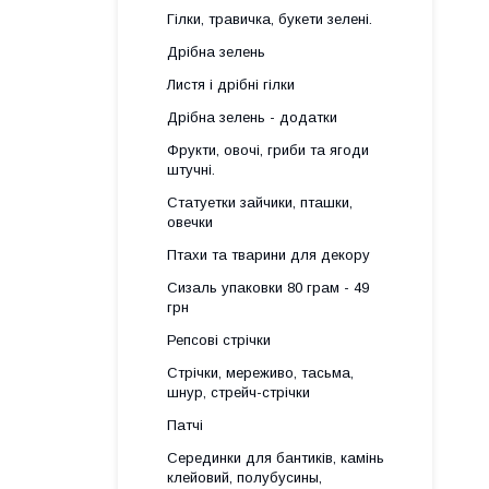
Гілки, травичка, букети зелені.
Дрібна зелень
Листя і дрібні гілки
Дрібна зелень - додатки
Фрукти, овочі, гриби та ягоди
штучні.
Статуетки зайчики, пташки,
овечки
Птахи та тварини для декору
Сизаль упаковки 80 грам - 49
грн
Репсові стрічки
Стрічки, мереживо, тасьма,
шнур, стрейч-стрічки
Патчі
Серединки для бантиків, камінь
клейовий, полубусины,