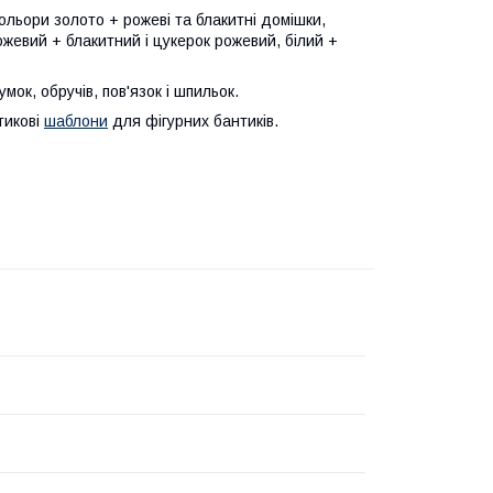
Кольори золото + рожеві та блакитні домішки,
рожевий + блакитний і цукерок рожевий, білий +
ок, обручів, пов'язок і шпильок.
тикові
шаблони
для фігурних бантиків.