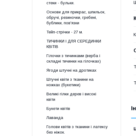
стеки - бульки.
Основи для прикрас, шпильок,
обручі, резиночки, гребені,
бублики, пов'язки
Тейп-стрічки - 27 м.
К
ТИЧИНКИ І ДЛЯ СЕРЕДИНКИ
КВІТІВ
Гілочки з тичинками (верба і
складні тичинки на гілочках)
Т
Ягоди штучні на дротиках
Штучні квіти з тканини на
Т
ножках (букетики)
Великі гілки дерев і високі
квіти
І
Букети квітів
Лаванда
Голови квітів з тканини і латексу
Ц
без ніжок.