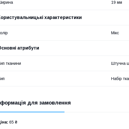
Ширина
19 мм
Користувальницькі характеристики
олір
Мікс
Основні атрибути
ип тканини
Штучна ш
ип
Набір тк
нформація для замовлення
іна:
65 ₴