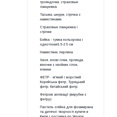
трояндочки, стразовые
ланцюжка.
Тасьма, шнури, стрічка з
намистинами.
Стразовые ланцюжка і
стрічки
Бейка - гумка кольорова і
однотоная1.5-2.5 см
Намистини, перлина
Хвоя, ялові гілки, гірлянди,
віночки з хвойних гілок,
ялинки.
ФЕТР - м'який і жорсткий.
Корейська фетр. Турецький
фетр. Китайський фетр.
Фетрові аплікації (вирубки з
фетру)
Пастель олійна для фоамирана
та дитячої творчості купити в
Києві і доставка по Україні.