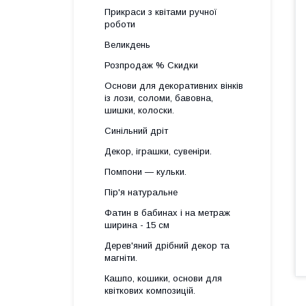
Прикраси з квітами ручної
роботи
Великдень
Розпродаж % Скидки
Основи для декоративних вінків
із лози, соломи, бавовна,
шишки, колоски.
Синільний дріт
Декор, іграшки, сувеніри.
Помпони — кульки.
Пір'я натуральне
Фатин в бабинах і на метраж
ширина - 15 см
Дерев'яний дрібний декор та
магніти.
Кашпо, кошики, основи для
квіткових композицій.