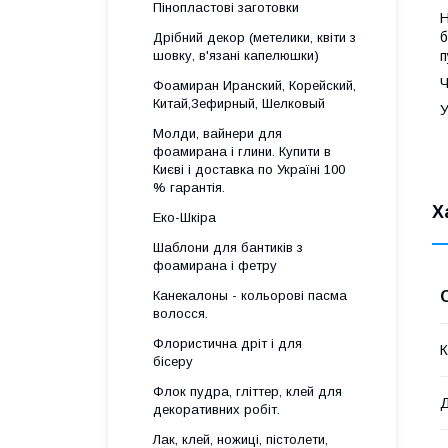
Пінопластові заготовки
Н
б
Дрібний декор (метелики, квіти з
шовку, в'язані капелюшки)
п
Ч
Фоамиран Иранский, Корейский,
Китай,Зефирный, Шелковый
У
Молди, вайнери для
фоамирана і глини. Купити в
Києві і доставка по Україні 100
% гарантія.
Х
Еко-Шкіра
Шаблони для бантиків з
фоамирана і фетру
Канекалоны - кольорові пасма
волосся.
Флористична дріт і для
К
бісеру
Флок пудра, гліттер, клей для
декоративних робіт.
Лак, клей, ножиці, пістолети,