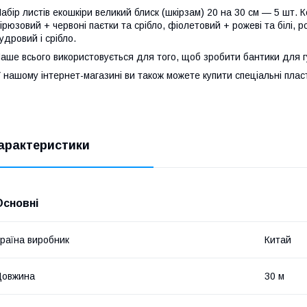
абір листів екошкіри великий блиск (шкірзам) 20 на 30 см — 5 шт. 
ірюзовий + червоні паєтки та срібло, фіолетовий + рожеві та білі, 
удровий і срібло.
аше всього використовується для того, щоб зробити бантики для гум
 нашому інтернет-магазині ви також можете купити спеціальні плас
арактеристики
Основні
раїна виробник
Китай
Довжина
30 м