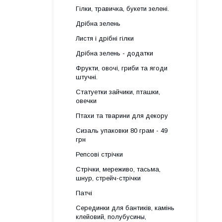
Гілки, травичка, букети зелені.
Дрібна зелень
Листя і дрібні гілки
Дрібна зелень - додатки
Фрукти, овочі, гриби та ягоди
штучні.
Статуетки зайчики, пташки,
овечки
Птахи та тварини для декору
Сизаль упаковки 80 грам - 49
грн
Репсові стрічки
Стрічки, мереживо, тасьма,
шнур, стрейч-стрічки
Патчі
Серединки для бантиків, камінь
клейовий, полубусины,