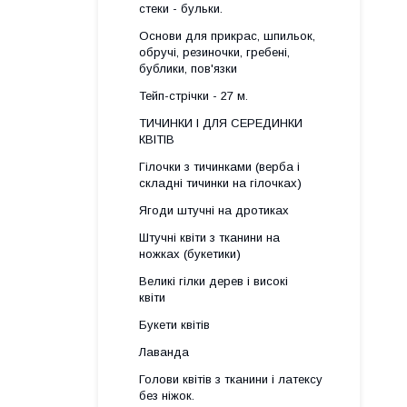
стеки - бульки.
Основи для прикрас, шпильок,
обручі, резиночки, гребені,
бублики, пов'язки
Тейп-стрічки - 27 м.
ТИЧИНКИ І ДЛЯ СЕРЕДИНКИ
КВІТІВ
Гілочки з тичинками (верба і
складні тичинки на гілочках)
Ягоди штучні на дротиках
Штучні квіти з тканини на
ножках (букетики)
Великі гілки дерев і високі
квіти
Букети квітів
Лаванда
Голови квітів з тканини і латексу
без ніжок.