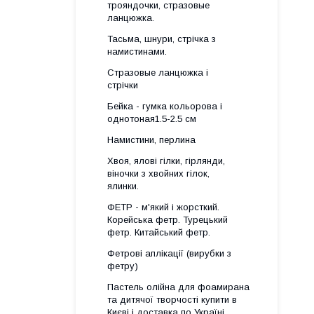
трояндочки, стразовые
ланцюжка.
Тасьма, шнури, стрічка з
намистинами.
Стразовые ланцюжка і
стрічки
Бейка - гумка кольорова і
однотоная1.5-2.5 см
Намистини, перлина
Хвоя, ялові гілки, гірлянди,
віночки з хвойних гілок,
ялинки.
ФЕТР - м'який і жорсткий.
Корейська фетр. Турецький
фетр. Китайський фетр.
Фетрові аплікації (вирубки з
фетру)
Пастель олійна для фоамирана
та дитячої творчості купити в
Києві і доставка по Україні.