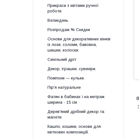
Прикраси з квітами ручної
роботи
Великдень
Розпродаж % Скидки
Основи для декоративних вінків
із лози, соломи, бавовна,
шишки, колоски.
Синільний дріт
Декор, іграшки, сувеніри.
Помпони — кульки.
Пір'я натуральне
Фатин в бабинах і на метраж
В
ширина - 15 см
З
Дерев'яний дрібний декор та
магніти.
Кашпо, кошики, основи для
квіткових композицій.