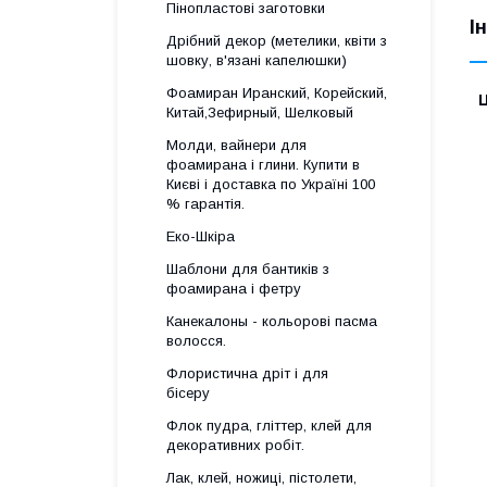
Пінопластові заготовки
І
Дрібний декор (метелики, квіти з
шовку, в'язані капелюшки)
Фоамиран Иранский, Корейский,
Ц
Китай,Зефирный, Шелковый
Молди, вайнери для
фоамирана і глини. Купити в
Києві і доставка по Україні 100
% гарантія.
Еко-Шкіра
Шаблони для бантиків з
фоамирана і фетру
Канекалоны - кольорові пасма
волосся.
Флористична дріт і для
бісеру
Флок пудра, гліттер, клей для
декоративних робіт.
Лак, клей, ножиці, пістолети,