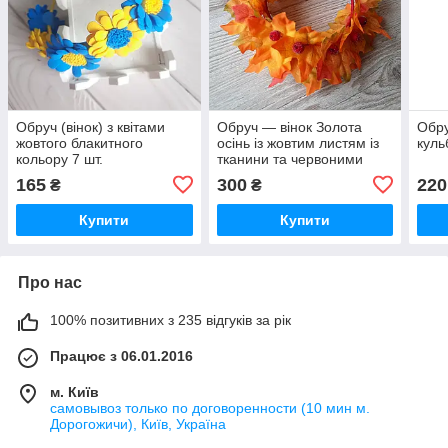
Обруч (вінок) з квітами
Обруч — вінок Золота
Обру
жовтого блакитного
осінь із жовтим листям із
куль
кольору 7 шт.
тканини та червоними
ягодами
165
300
220
₴
₴
Купити
Купити
Про нас
100% позитивних з 235 відгуків за рік
Працює з 06.01.2016
м. Київ
самовывоз только по договоренности (10 мин м.
Дорогожичи), Київ, Україна