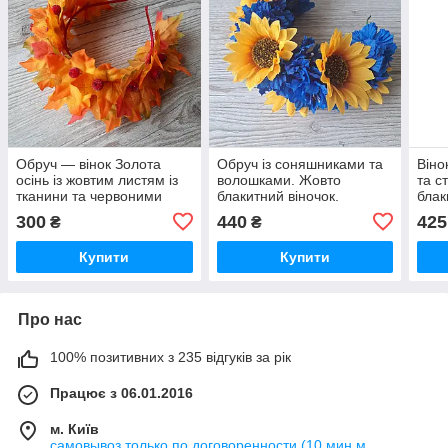
Обруч — вінок Золота
Обруч із соняшниками та
Віно
осінь із жовтим листям із
волошками. Жовто
та с
тканини та червоними
блакитний віночок.
блак
ягодами
300
440
425
₴
₴
Купити
Купити
Про нас
100% позитивних з 235 відгуків за рік
Працює з 06.01.2016
м. Київ
самовывоз только по договоренности (10 мин м.