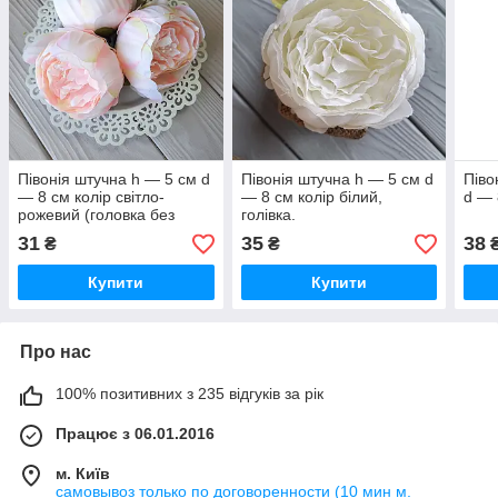
Півонія штучна h — 5 см d
Півонія штучна h — 5 см d
Піво
— 8 см колір світло-
— 8 см колір білий,
d — 
рожевий (головка без
голівка.
листя)
31
35
38
₴
₴
Купити
Купити
Про нас
100% позитивних з 235 відгуків за рік
Працює з 06.01.2016
м. Київ
самовывоз только по договоренности (10 мин м.