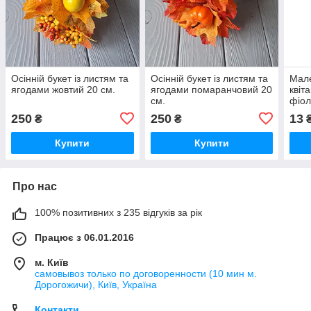
Осінній букет із листям та
Осінній букет із листям та
Мале
ягодами жовтий 20 см.
ягодами помаранчовий 20
квіт
см.
фіол
250
250
13
₴
₴
Купити
Купити
Про нас
100% позитивних з 235 відгуків за рік
Працює з 06.01.2016
м. Київ
самовывоз только по договоренности (10 мин м.
Дорогожичи), Київ, Україна
Контакти