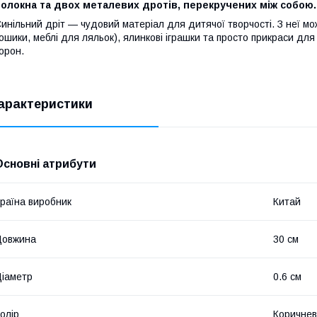
олокна та двох металевих дротів, перекручених між собою.
инільний дріт — чудовий матеріал для дитячої творчості. З неї мож
ошики, меблі для ляльок), ялинкові іграшки та просто прикраси для 
орон.
арактеристики
Основні атрибути
раїна виробник
Китай
Довжина
30 см
іаметр
0.6 см
олір
Коричне