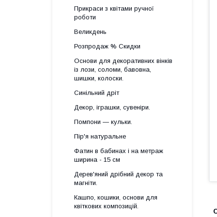
Прикраси з квітами ручної
роботи
Великдень
Розпродаж % Скидки
Основи для декоративних вінків
із лози, соломи, бавовна,
шишки, колоски.
Синільний дріт
Декор, іграшки, сувеніри.
Помпони — кульки.
Пір'я натуральне
Фатин в бабинах і на метраж
ширина - 15 см
Дерев'яний дрібний декор та
магніти.
Кашпо, кошики, основи для
квіткових композицій.
С