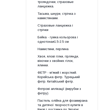
трояндочки, стразовые
ланцюжка.
Тасьма, шнури, стрічка з
намистинами.
Стразовые ланцюжка і
стрічки
Бейка - гумка кольорова і
однотоная1.5-2.5 см
Намистини, перлина
Хвоя, ялові гілки, гірлянди,
віночки з хвойних гілок,
ялинки.
ФЕТР - м'який і жорсткий.
Корейська фетр. Турецький
фетр. Китайський фетр.
Фетрові аплікації (вирубки з
фетру)
Пастель олійна для фоамирана
та дитячої творчості купити в
Києві і доставка по Україні.