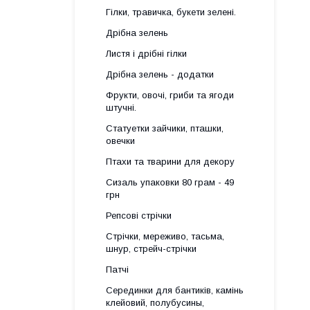
Гілки, травичка, букети зелені.
Дрібна зелень
Листя і дрібні гілки
Дрібна зелень - додатки
Фрукти, овочі, гриби та ягоди
штучні.
Статуетки зайчики, пташки,
овечки
Птахи та тварини для декору
Сизаль упаковки 80 грам - 49
грн
Репсові стрічки
Стрічки, мереживо, тасьма,
шнур, стрейч-стрічки
Патчі
Серединки для бантиків, камінь
клейовий, полубусины,