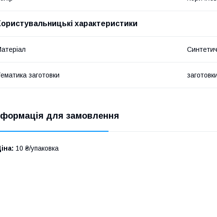
Користувальницькі характеристики
атеріал
Синтетич
ематика заготовки
заготовк
нформація для замовлення
іна:
10 ₴/упаковка