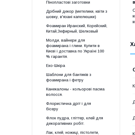
в
Пінопластові заготовки
С
Дрібний декор (метелики, квіти з
к
шовку, в'язані капелюшки)
к
Фоамиран Иранский, Корейский,
Китай,Зефирный, Шелковый
Молди, вайнери для
Х
фоамирана і глини. Купити в
Києві і доставка по Україні 100
% гарантія.
Еко-Шкіра
Шаблони для бантиків з
фоамирана і фетру
К
Канекалоны - кольорові пасма
волосся.
Флористична дріт і для
бісеру
Д
Флок пудра, гліттер, клей для
декоративних робіт.
Лак, клей, ножиці, пістолети,
К