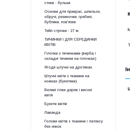
стеки - бульки.
Основи для прикрас, шпильок,
обручі, резиночки, гребені,
бублики, пов'язки
М
Тейп-стрічки - 27 м.
ТИЧИНКИ І ДЛЯ СЕРЕДИНКИ
КВІТІВ
Т
Гілочки з тичинками (верба і
складні тичинки на гілочках)
Ягоди штучні на дротиках
І
Штучні квіти з тканини на
ножках (букетики)
Ц
Великі гілки дерев і високі
квіти
Букети квітів
Лаванда
Голови квітів з тканини і латексу
без ніжок.