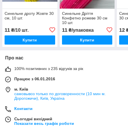
Синельне дроту Жовте 30
Синельне Дріття
Сине
см, 10 шт.
Конфетно рожеве 30 см
30 с
10 шт.
11
11
12
₴/10 шт.
₴/упаковка
₴
Купити
Купити
Про нас
100% позитивних з 235 відгуків за рік
Працює з 06.01.2016
м. Київ
самовывоз только по договоренности (10 мин м.
Дорогожичи), Київ, Україна
Контакти
Сьогодні вихідний
Показати весь графік роботи