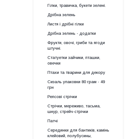
Гілки, травичка, букети зелені.
Дрібна зелень
Листя і дрібні гілки
Дрібна зелень - додатки
Фрукти, овочі, гриби та ягоди
штучні.
Статуетки зайчики, пташки,
овечки
Птахи та тварини для декору
Сизаль упаковки 80 грам - 49
грн
Репсові стрічки
Стрічки, мереживо, тасьма,
шнур, стрейч-стрічки
Патчі
Серединки для бантиків, камінь
клейовий, полубусины,