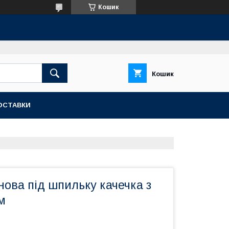
Кошик
Кошик
ОСТАВКИ
ова під шпильку качечка з
м