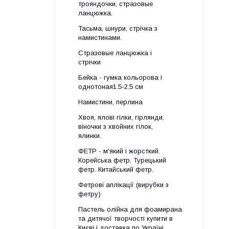
трояндочки, стразовые
ланцюжка.
Тасьма, шнури, стрічка з
намистинами.
Стразовые ланцюжка і
стрічки
Бейка - гумка кольорова і
однотоная1.5-2.5 см
Намистини, перлина
Хвоя, ялові гілки, гірлянди,
віночки з хвойних гілок,
ялинки.
ФЕТР - м'який і жорсткий.
Корейська фетр. Турецький
фетр. Китайський фетр.
Фетрові аплікації (вирубки з
фетру)
Пастель олійна для фоамирана
та дитячої творчості купити в
Києві і доставка по Україні.