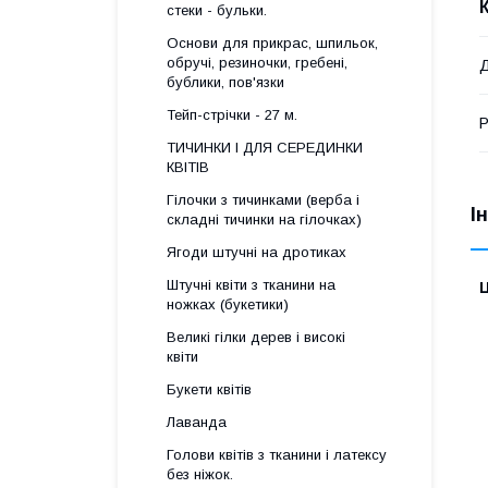
стеки - бульки.
Основи для прикрас, шпильок,
обручі, резиночки, гребені,
бублики, пов'язки
Тейп-стрічки - 27 м.
Р
ТИЧИНКИ І ДЛЯ СЕРЕДИНКИ
КВІТІВ
Гілочки з тичинками (верба і
І
складні тичинки на гілочках)
Ягоди штучні на дротиках
Штучні квіти з тканини на
Ц
ножках (букетики)
Великі гілки дерев і високі
квіти
Букети квітів
Лаванда
Голови квітів з тканини і латексу
без ніжок.