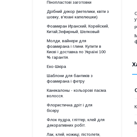
Пінопластові заготовки
Дрібний декор (метелики, квіти з
О
шовку, в'язані капелюшки)
у
Фоамиран Иранский, Корейский,
Р
Китай,Зефирный, Шелковый
М
Молди, вайнери для
ф
фоамирана і глини. Купити в
Києві і доставка по Україні 100
% гарантія.
Х
Еко-Шкіра
Шаблони для бантиків з
фоамирана і фетру
Канекалоны - кольорові пасма
волосся.
Флористична дріт і для
К
бісеру
Флок пудра, гліттер, клей для
М
декоративних робіт.
Лак, клей, ножиці, пістолети,