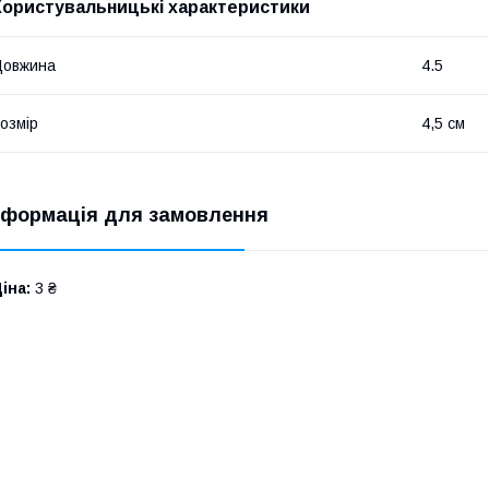
Користувальницькі характеристики
Довжина
4.5
озмір
4,5 см
нформація для замовлення
іна:
3 ₴