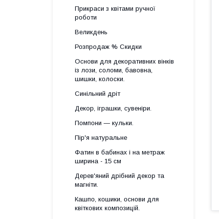
Прикраси з квітами ручної
роботи
Великдень
Розпродаж % Скидки
Основи для декоративних вінків
із лози, соломи, бавовна,
шишки, колоски.
Синільний дріт
Декор, іграшки, сувеніри.
Помпони — кульки.
Пір'я натуральне
Фатин в бабинах і на метраж
ширина - 15 см
Дерев'яний дрібний декор та
магніти.
Кашпо, кошики, основи для
квіткових композицій.