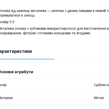
снова під шпильку металева — качечка з двома лапками в нижній 
тримуватися в зачісці.
озмір 5.5
еталева основа з зубчиками використовується для виготовлення всі
оарамраном, фетром і готовими кольорами та ягодами.
арактеристики
Основні атрибути
олір
Срібляст
атеріал
Метал