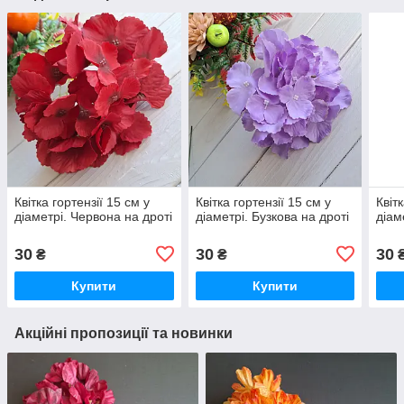
Квітка гортензії 15 см у
Квітка гортензії 15 см у
Квіт
діаметрі. Червона на дроті
діаметрі. Бузкова на дроті
діам
30
30
30
₴
₴
Купити
Купити
Акційні пропозиції та новинки