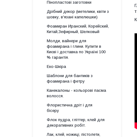
Пінопластові заготовки
Г
т
Дрібний декор (метелики, квіти з
шовку, в'язані капелюшки)
К
Фоамиран Иранский, Корейский,
Китай,Зефирный, Шелковый
Молди, вайнери для
фоамирана і глини. Купити в
Києві і доставка по Україні 100
% гарантія.
Еко-Шкіра
Шаблони для бантиків з
фоамирана і фетру
Канекалоны - кольорові пасма
волосся.
Флористична дріт і для
бісеру
Флок пудра, гліттер, клей для
декоративних робіт.
Лак, клей, ножиці, пістолети,