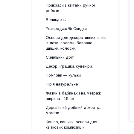
Прикраси з квітами ручної
роботи
Великдень
Розпродаж % Скидки
Основи для декоративних вінків
із лози, соломи, бавовна,
шишки, колоски.
Синільний дріт
Декор, іграшки, сувеніри.
Помпони — кульки.
Пір'я натуральне
Фатин в бабинах і на метраж
ширина - 15 см
Дерев'яний дрібний декор та
магніти.
Кашпо, кошики, основи для
квіткових композицій.