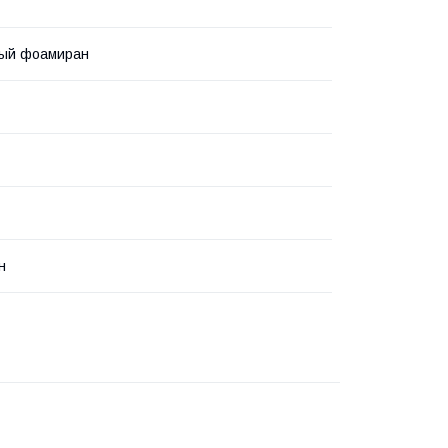
ный фоамиран
н