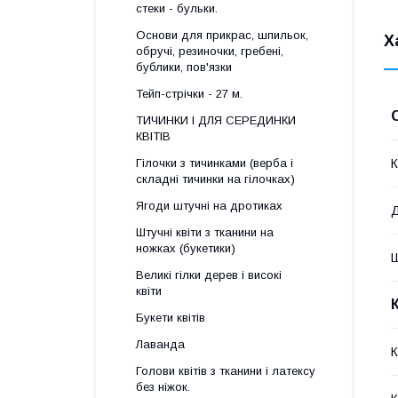
стеки - бульки.
Основи для прикрас, шпильок,
Х
обручі, резиночки, гребені,
бублики, пов'язки
Тейп-стрічки - 27 м.
ТИЧИНКИ І ДЛЯ СЕРЕДИНКИ
КВІТІВ
Гілочки з тичинками (верба і
К
складні тичинки на гілочках)
Ягоди штучні на дротиках
Штучні квіти з тканини на
ножках (букетики)
Великі гілки дерев і високі
квіти
Букети квітів
Лаванда
К
Голови квітів з тканини і латексу
без ніжок.