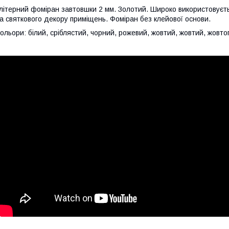
літерний фоміран завтовшки 2 мм. Золотий. Широко використовуєтьс
а святкового декору приміщень. Фоміран без клейової основи.
ольори: білий, сріблястий, чорний, рожевий, жовтий, жовтий, жовто