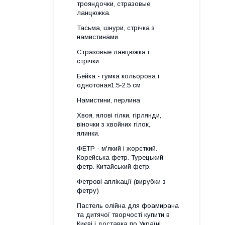
трояндочки, стразовые
ланцюжка.
Тасьма, шнури, стрічка з
намистинами.
Стразовые ланцюжка і
стрічки
Бейка - гумка кольорова і
однотоная1.5-2.5 см
Намистини, перлина
Хвоя, ялові гілки, гірлянди,
віночки з хвойних гілок,
ялинки.
ФЕТР - м'який і жорсткий.
Корейська фетр. Турецький
фетр. Китайський фетр.
Фетрові аплікації (вирубки з
фетру)
Пастель олійна для фоамирана
та дитячої творчості купити в
Києві і доставка по Україні.