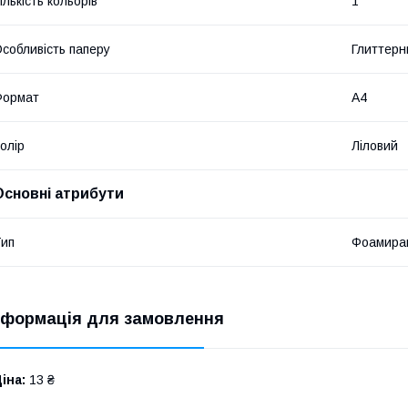
ількість кольорів
1
собливість паперу
Глиттер
Формат
A4
олір
Ліловий
Основні атрибути
ип
Фоамира
нформація для замовлення
іна:
13 ₴