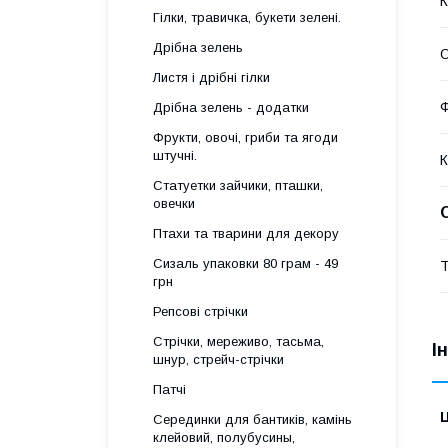
К
Гілки, травичка, букети зелені.
Дрібна зелень
О
Листя і дрібні гілки
Дрібна зелень - додатки
Фрукти, овочі, гриби та ягоди
штучні.
К
Статуетки зайчики, пташки,
овечки
Птахи та тварини для декору
Сизаль упаковки 80 грам - 49
Т
грн
Репсові стрічки
Стрічки, мереживо, тасьма,
І
шнур, стрейч-стрічки
Патчі
Ц
Серединки для бантиків, камінь
клейовий, полубусины,