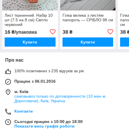
Лист тканинний. Набір 10
Гілка велика з листям
Гілк
шт (7.5 на 8 см) Світло
папороть — СРІБЛО 98 см
пап
червоний
см
16
38
38
₴/упаковка
₴
Купити
Купити
Про нас
100% позитивних з 235 відгуків за рік
Працює з 06.01.2016
м. Київ
самовывоз только по договоренности (10 мин м.
Дорогожичи), Київ, Україна
Контакти
Сьогодні працює з 10:00 до 18:00
Показати весь графік роботи