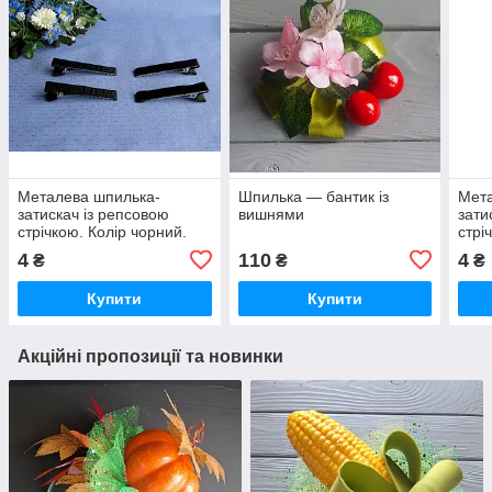
Металева шпилька-
Шпилька — бантик із
Мета
затискач із репсовою
вишнями
зати
стрічкою. Колір чорний.
стрі
Довжина 4.7 см
Довж
4
110
4
₴
₴
₴
Купити
Купити
Акційні пропозиції та новинки