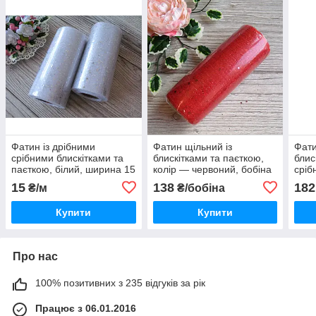
Фатин із дрібними
Фатин щільний із
Фати
срібними блискітками та
блискітками та паєткою,
блис
паєткою, білий, ширина 15
колір — червоний, бобіна
сріб
см
10 ярд, ширина 15 см.
шири
15
138
182
₴/м
₴/бобіна
м.
Купити
Купити
Про нас
100% позитивних з 235 відгуків за рік
Працює з 06.01.2016