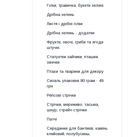
Гілки, травичка, букети зелені.
Дрібна зелень
Листя і дрібні гілки
Дрібна зелень - додатки
Фрукти, овочі, гриби та ягоди
штучні.
Статуетки зайчики, пташки,
овечки
Птахи та тварини для декору
Сизаль упаковки 80 грам - 49
грн
Репсові стрічки
Стрічки, мереживо, тасьма,
шнур, стрейч-стрічки
Патчі
Серединки для бантиків, камінь
клейовий, полубусины,