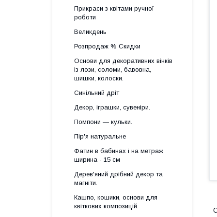
Прикраси з квітами ручної
роботи
Великдень
Розпродаж % Скидки
Основи для декоративних вінків
із лози, соломи, бавовна,
шишки, колоски.
Синільний дріт
Декор, іграшки, сувеніри.
Помпони — кульки.
Пір'я натуральне
Фатин в бабинах і на метраж
ширина - 15 см
Дерев'яний дрібний декор та
магніти.
Кашпо, кошики, основи для
квіткових композицій.
О