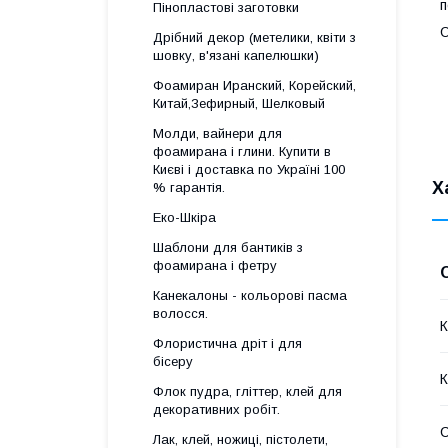
п
Пінопластові заготовки
О
Дрібний декор (метелики, квіти з
шовку, в'язані капелюшки)
Фоамиран Иранский, Корейский,
Китай,Зефирный, Шелковый
Молди, вайнери для
фоамирана і глини. Купити в
Києві і доставка по Україні 100
Х
% гарантія.
Еко-Шкіра
Шаблони для бантиків з
фоамирана і фетру
Канекалоны - кольорові пасма
волосся.
К
Флористична дріт і для
бісеру
К
Флок пудра, гліттер, клей для
декоративних робіт.
Лак, клей, ножиці, пістолети,