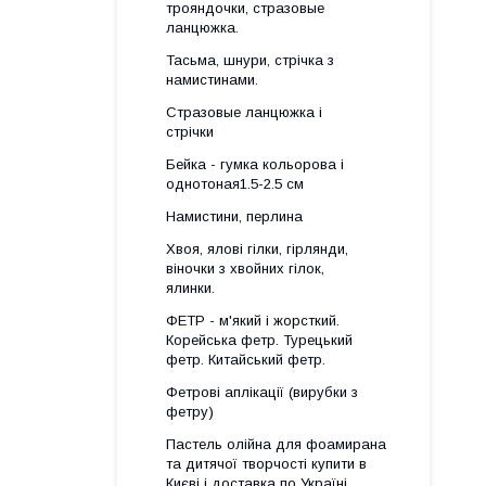
трояндочки, стразовые
ланцюжка.
Тасьма, шнури, стрічка з
намистинами.
Стразовые ланцюжка і
стрічки
Бейка - гумка кольорова і
однотоная1.5-2.5 см
Намистини, перлина
Хвоя, ялові гілки, гірлянди,
віночки з хвойних гілок,
ялинки.
ФЕТР - м'який і жорсткий.
Корейська фетр. Турецький
фетр. Китайський фетр.
Фетрові аплікації (вирубки з
фетру)
Пастель олійна для фоамирана
та дитячої творчості купити в
Києві і доставка по Україні.