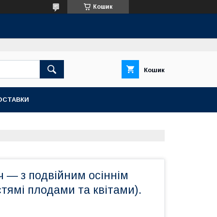
Кошик
Кошик
ОСТАВКИ
ч — з подвійним осіннім
тямі плодами та квітами).