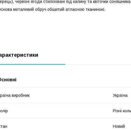
ерець), червоні ягоди стилізовані під калину та квіточки соняшника,
снова металевий обруч обшитий атласною тканиною.
арактеристики
Основні
раїна виробник
Україна
олір
Різні кол
Стан
Новий