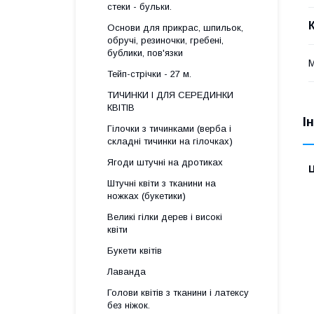
стеки - бульки.
Основи для прикрас, шпильок,
обручі, резиночки, гребені,
бублики, пов'язки
М
Тейп-стрічки - 27 м.
ТИЧИНКИ І ДЛЯ СЕРЕДИНКИ
КВІТІВ
І
Гілочки з тичинками (верба і
складні тичинки на гілочках)
Ягоди штучні на дротиках
Ц
Штучні квіти з тканини на
ножках (букетики)
Великі гілки дерев і високі
квіти
Букети квітів
Лаванда
Голови квітів з тканини і латексу
без ніжок.