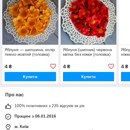
Яблуня — шипшина, колір
Яблуня (шипник) червона
Яблу
темно-жовтий (головка)
квітка без ніжки (головка)
ніжк
4
4
4
₴
₴
₴
Купити
Купити
Про нас
100% позитивних з 235 відгуків за рік
Працює з 06.01.2016
м. Київ