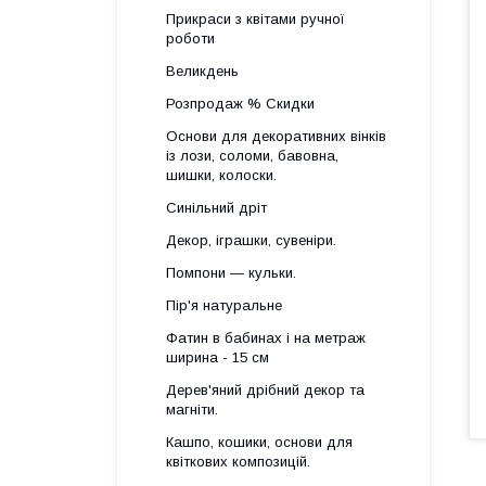
Прикраси з квітами ручної
роботи
Великдень
Розпродаж % Скидки
Основи для декоративних вінків
із лози, соломи, бавовна,
шишки, колоски.
Синільний дріт
Декор, іграшки, сувеніри.
Помпони — кульки.
Пір'я натуральне
Фатин в бабинах і на метраж
ширина - 15 см
Дерев'яний дрібний декор та
магніти.
Кашпо, кошики, основи для
квіткових композицій.