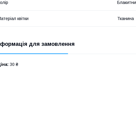
олір
Блакитн
атеріал квітки
Тканина
нформація для замовлення
іна:
30 ₴