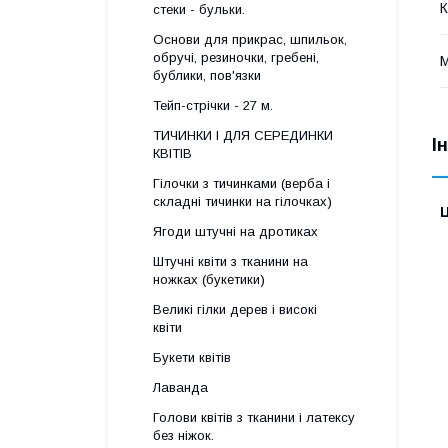
К
стеки - бульки.
Основи для прикрас, шпильок,
обручі, резиночки, гребені,
М
бублики, пов'язки
Тейп-стрічки - 27 м.
ТИЧИНКИ І ДЛЯ СЕРЕДИНКИ
І
КВІТІВ
Гілочки з тичинками (верба і
складні тичинки на гілочках)
Ц
Ягоди штучні на дротиках
Штучні квіти з тканини на
ножках (букетики)
Великі гілки дерев і високі
квіти
Букети квітів
Лаванда
Голови квітів з тканини і латексу
без ніжок.