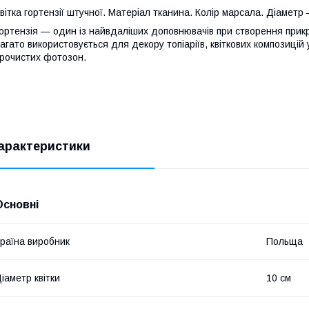
вітка гортензії штучної. Матеріал тканина. Колір марсала. Діаметр
ортензія — один із найвдаліших доповнювачів при створення прикр
агато використовується для декору топіаріїв, квіткових композицій
рочистих фотозон.
арактеристики
Основні
раїна виробник
Польща
іаметр квітки
10 см