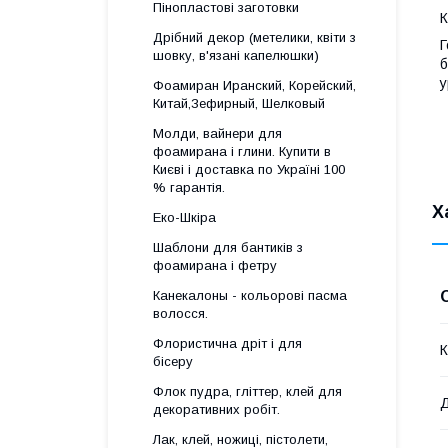
Пінопластові заготовки
К
Дрібний декор (метелики, квіти з
Г
шовку, в'язані капелюшки)
б
у
Фоамиран Иранский, Корейский,
Китай,Зефирный, Шелковый
Молди, вайнери для
фоамирана і глини. Купити в
Києві і доставка по Україні 100
% гарантія.
Х
Еко-Шкіра
Шаблони для бантиків з
фоамирана і фетру
Канекалоны - кольорові пасма
волосся.
Флористична дріт і для
К
бісеру
Флок пудра, гліттер, клей для
Д
декоративних робіт.
Лак, клей, ножиці, пістолети,