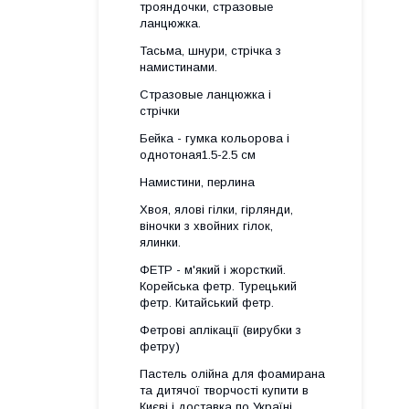
трояндочки, стразовые
ланцюжка.
Тасьма, шнури, стрічка з
намистинами.
Стразовые ланцюжка і
стрічки
Бейка - гумка кольорова і
однотоная1.5-2.5 см
Намистини, перлина
Хвоя, ялові гілки, гірлянди,
віночки з хвойних гілок,
ялинки.
ФЕТР - м'який і жорсткий.
Корейська фетр. Турецький
фетр. Китайський фетр.
Фетрові аплікації (вирубки з
фетру)
Пастель олійна для фоамирана
та дитячої творчості купити в
Києві і доставка по Україні.