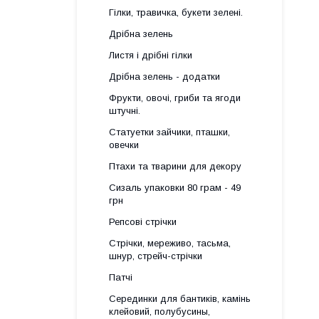
Гілки, травичка, букети зелені.
Дрібна зелень
Листя і дрібні гілки
Дрібна зелень - додатки
Фрукти, овочі, гриби та ягоди
штучні.
Статуетки зайчики, пташки,
овечки
Птахи та тварини для декору
Сизаль упаковки 80 грам - 49
грн
Репсові стрічки
Стрічки, мереживо, тасьма,
шнур, стрейч-стрічки
Патчі
Серединки для бантиків, камінь
клейовий, полубусины,