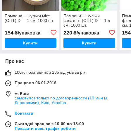
Помпони — кульки мікс.
Помпони — кульки
Пом
(ОПТ) D — 1 см, 1000 шт.
салатові. (ОПТ) D — 1.5
фіол
см, 1000 шт.
см, 
154
220
154
₴/упаковка
₴/упаковка
Купити
Купити
Про нас
100% позитивних з 235 відгуків за рік
Працює з 06.01.2016
м. Київ
самовывоз только по договоренности (10 мин м.
Дорогожичи), Київ, Україна
Контакти
Сьогодні працює з 10:00 до 18:00
Показати весь графік роботи