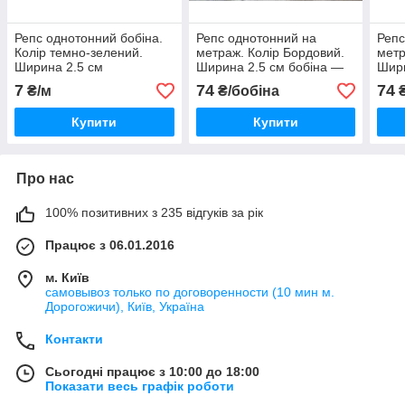
Репс однотонний бобіна.
Репс однотонний на
Репс
Колір темно-зелений.
метраж. Колір Бордовий.
метр
Ширина 2.5 см
Ширина 2.5 см бобіна —
Шири
18 м
18 м
7
74
74
₴/м
₴/бобіна
₴
Купити
Купити
Про нас
100% позитивних з 235 відгуків за рік
Працює з 06.01.2016
м. Київ
самовывоз только по договоренности (10 мин м.
Дорогожичи), Київ, Україна
Контакти
Сьогодні працює з 10:00 до 18:00
Показати весь графік роботи