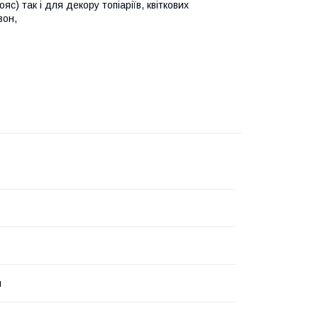
с) так і для декору топіаріїв, квіткових
зон,
й