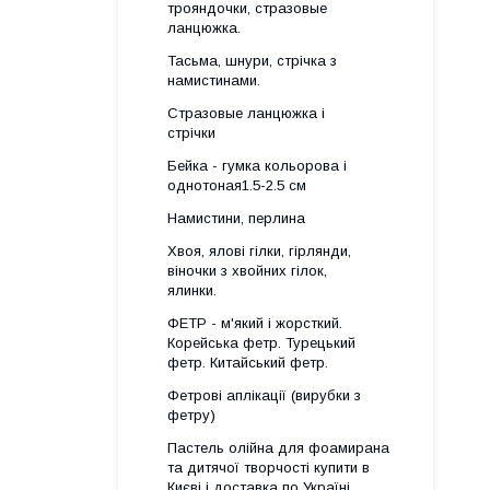
трояндочки, стразовые
ланцюжка.
Тасьма, шнури, стрічка з
намистинами.
Стразовые ланцюжка і
стрічки
Бейка - гумка кольорова і
однотоная1.5-2.5 см
Намистини, перлина
Хвоя, ялові гілки, гірлянди,
віночки з хвойних гілок,
ялинки.
ФЕТР - м'який і жорсткий.
Корейська фетр. Турецький
фетр. Китайський фетр.
Фетрові аплікації (вирубки з
фетру)
Пастель олійна для фоамирана
та дитячої творчості купити в
Києві і доставка по Україні.