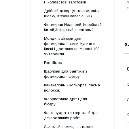
п
Пінопластові заготовки
к
Дрібний декор (метелики, квіти з
шовку, в'язані капелюшки)
Фоамиран Иранский, Корейский,
Китай,Зефирный, Шелковый
Молди, вайнери для
фоамирана і глини. Купити в
Х
Києві і доставка по Україні 100
% гарантія.
Еко-Шкіра
Шаблони для бантиків з
фоамирана і фетру
К
Канекалоны - кольорові пасма
волосся.
Флористична дріт і для
Д
бісеру
Флок пудра, гліттер, клей для
К
декоративних робіт.
Лак, клей, ножиці, пістолети,