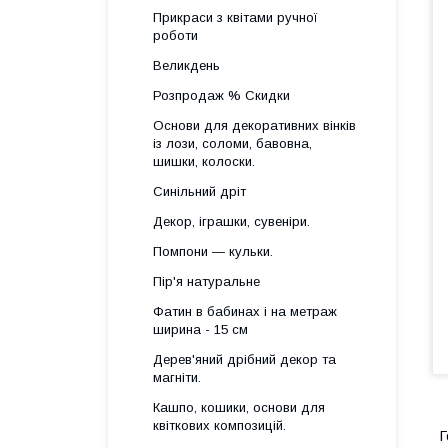
Прикраси з квітами ручної
роботи
Великдень
Розпродаж % Скидки
Основи для декоративних вінків
із лози, соломи, бавовна,
шишки, колоски.
Синільний дріт
Декор, іграшки, сувеніри.
Помпони — кульки.
Пір'я натуральне
Фатин в бабинах і на метраж
ширина - 15 см
Дерев'яний дрібний декор та
магніти.
Кашпо, кошики, основи для
квіткових композицій.
Г