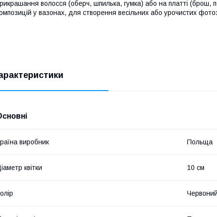
рикрашання волосся (оберч, шпилька, гумка) або на платті (брош, поя
омпозицій у вазонах, для створення весільних або урочистих фото
арактеристики
Основні
раїна виробник
Польща
іаметр квітки
10 см
олір
Червони