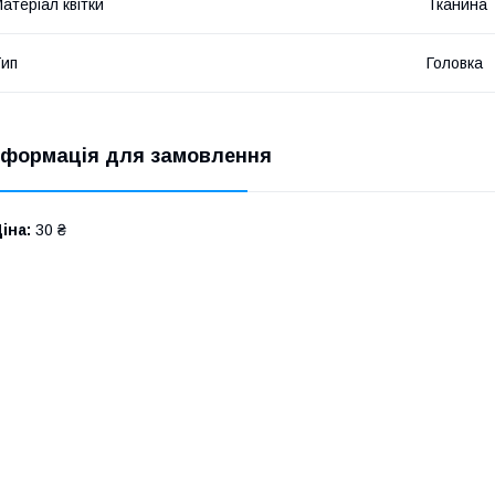
атеріал квітки
Тканина
ип
Головка
нформація для замовлення
іна:
30 ₴