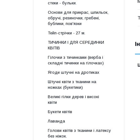
М
стеки - бульки.
Основи для прикрас, шпильок,
Т
обручі, резиночки, гребені,
бублики, пов'язки
Тейп-стрічки - 27 м.
ТИЧИНКИ І ДЛЯ СЕРЕДИНКИ
І
КВІТІВ
Гілочки з тичинками (верба і
складні тичинки на гілочках)
Ц
Ягоди штучні на дротиках
Штучні квіти з тканини на
ножках (букетики)
Великі гілки дерев і високі
квіти
Букети квітів
Лаванда
Голови квітів з тканини і латексу
без ніжок.