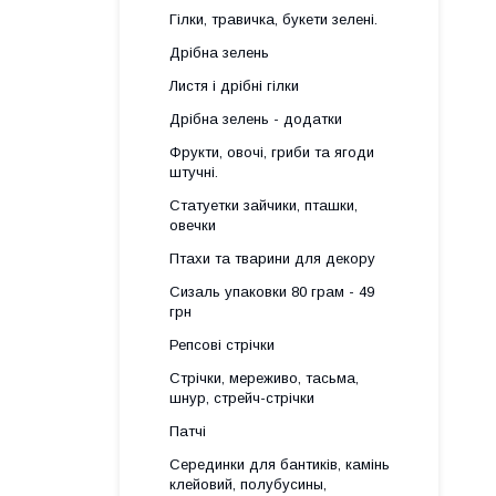
Гілки, травичка, букети зелені.
Дрібна зелень
Листя і дрібні гілки
Дрібна зелень - додатки
Фрукти, овочі, гриби та ягоди
штучні.
Статуетки зайчики, пташки,
овечки
Птахи та тварини для декору
Сизаль упаковки 80 грам - 49
грн
Репсові стрічки
Стрічки, мереживо, тасьма,
шнур, стрейч-стрічки
Патчі
Серединки для бантиків, камінь
клейовий, полубусины,