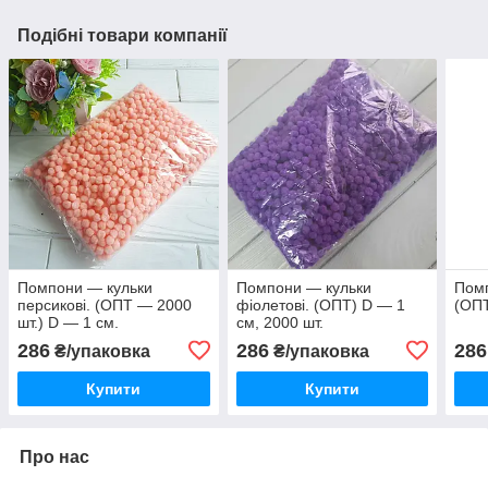
Подібні товари компанії
Помпони — кульки
Помпони — кульки
Помп
персикові. (ОПТ — 2000
фіолетові. (ОПТ) D — 1
(ОПТ
шт.) D — 1 см.
см, 2000 шт.
286
286
286
₴/упаковка
₴/упаковка
Купити
Купити
Про нас