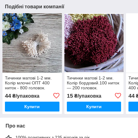
Подібні товари компанії
Тичинки матові 1-2 мм.
Тичинки матові 1-2 мм.
Тичи
Колір млочні ОПТ 400
Колір бордовий.100 ниток
Колі
ниток - 800 головок.
— 200 головок.
400 
44
15
44
₴/упаковка
₴/упаковка
₴
Купити
Купити
Про нас
100% позитивних з 235 відгуків за рік