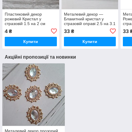
Пластиковий декор
Металевий декор —
Мет
рожевий Кристал у
Блакитний кристал у
Роже
стразовій 1.5 на 2 см
стразовій оправі 2.5 на 3.1
стра
см
см
4
33
33
₴
₴
Купити
Купити
Акційні пропозиції та новинки
Металевий декор прозорий