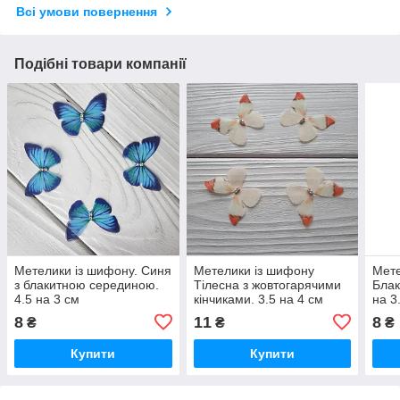
Всі умови повернення
Подібні товари компанії
Метелики із шифону. Синя
Метелики із шифону
Мете
з блакитною серединою.
Тілесна з жовтогарячими
Блак
4.5 на 3 см
кінчиками. 3.5 на 4 см
на 3
8
11
8
₴
₴
₴
Купити
Купити