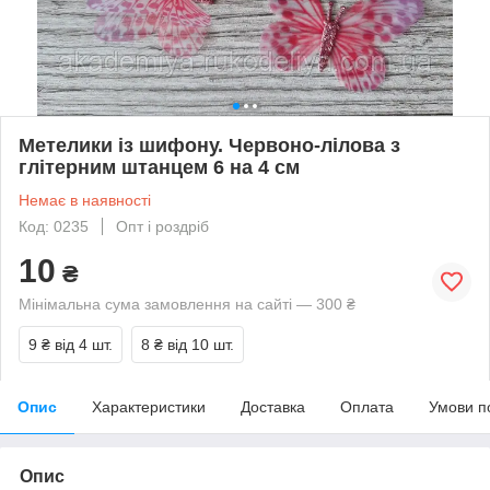
Метелики із шифону. Червоно-лілова з
глітерним штанцем 6 на 4 см
Немає в наявності
Код: 0235
Опт і роздріб
10
₴
Мінімальна сума замовлення на сайті — 300 ₴
9 ₴
від 4 шт.
8 ₴
від 10 шт.
Опис
Характеристики
Доставка
Оплата
Умови п
Опис