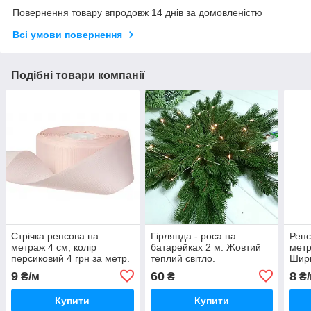
Повернення товару впродовж 14 днів за домовленістю
Всі умови повернення
Подібні товари компанії
Стрічка репсова на
Гірлянда - роса на
Репс
метраж 4 см, колір
батарейках 2 м. Жовтий
метр
персиковий 4 грн за метр.
теплий світло.
Шири
9
60
8
₴/м
₴
₴/
Купити
Купити