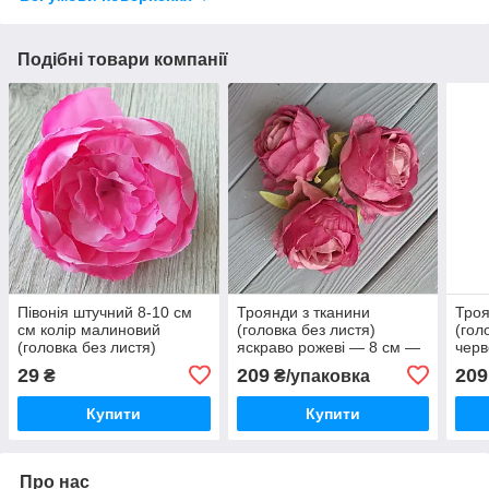
Подібні товари компанії
Півонія штучний 8-10 см
Троянди з тканини
Троя
см колір малиновий
(головка без листя)
(гол
(головка без листя)
яскраво рожеві — 8 см —
черв
10 шт.
29
209
209
₴
₴/упаковка
Купити
Купити
Про нас