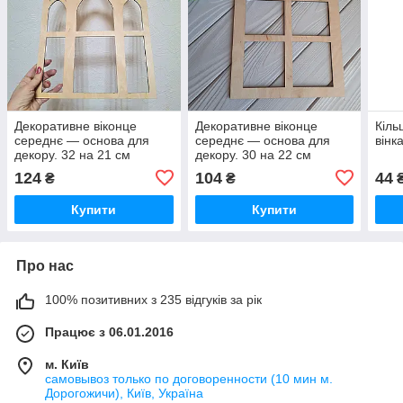
Декоративне віконце
Декоративне віконце
Кіль
середнє — основа для
середнє — основа для
вінк
декору. 32 на 21 см
декору. 30 на 22 см
124
104
44
₴
₴
Купити
Купити
Про нас
100% позитивних з 235 відгуків за рік
Працює з 06.01.2016
м. Київ
самовывоз только по договоренности (10 мин м.
Дорогожичи), Київ, Україна