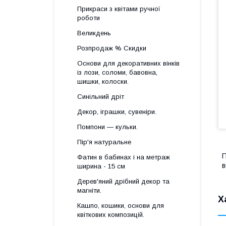
Прикраси з квітами ручної
роботи
Великдень
Розпродаж % Скидки
Основи для декоративних вінків
із лози, соломи, бавовна,
шишки, колоски.
Синільний дріт
Декор, іграшки, сувеніри.
Помпони — кульки.
Пір'я натуральне
П
Фатин в бабинах і на метраж
в
ширина - 15 см
Дерев'яний дрібний декор та
магніти.
Х
Кашпо, кошики, основи для
квіткових композицій.