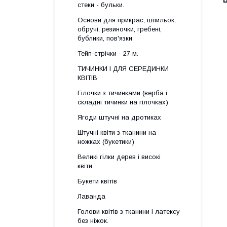
Ц
стеки - бульки.
Основи для прикрас, шпильок,
обручі, резиночки, гребені,
бублики, пов'язки
Тейп-стрічки - 27 м.
ТИЧИНКИ І ДЛЯ СЕРЕДИНКИ
КВІТІВ
Гілочки з тичинками (верба і
складні тичинки на гілочках)
Ягоди штучні на дротиках
Штучні квіти з тканини на
ножках (букетики)
Великі гілки дерев і високі
квіти
Букети квітів
Лаванда
Голови квітів з тканини і латексу
без ніжок.