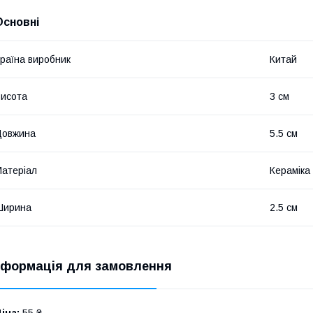
Основні
раїна виробник
Китай
исота
3 см
Довжина
5.5 см
атеріал
Кераміка
Ширина
2.5 см
нформація для замовлення