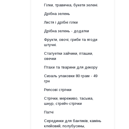
Гілки, травичка, букети зелені.
Дрібна зелень
Листя і дрібні гілки
Дрібна зелень - додатки
Фрукти, овочі, гриби та ягоди
штучні.
Статуетки зайчики, пташки,
овечки
Птахи та тварини для декору
Сизаль упаковки 80 грам - 49
грн
Репсові стрічки
Стрічки, мереживо, тасьма,
шнур, стрейч-стрічки
Патчі
Серединки для бантиків, камінь
клейовий, полубусины,