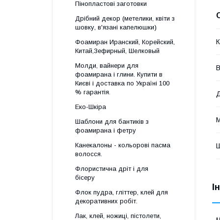
Пінопластові заготовки
Дрібний декор (метелики, квіти з
шовку, в'язані капелюшки)
К
Фоамиран Иранский, Корейский,
Китай,Зефирный, Шелковый
Молди, вайнери для
В
фоамирана і глини. Купити в
Києві і доставка по Україні 100
% гарантія.
Еко-Шкіра
М
Шаблони для бантиків з
фоамирана і фетру
Канекалоны - кольорові пасма
волосся.
Флористична дріт і для
бісеру
І
Флок пудра, гліттер, клей для
декоративних робіт.
Лак, клей, ножиці, пістолети,