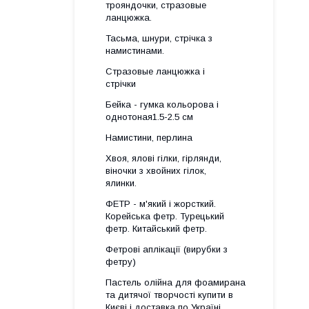
трояндочки, стразовые
ланцюжка.
Тасьма, шнури, стрічка з
намистинами.
Стразовые ланцюжка і
стрічки
Бейка - гумка кольорова і
однотоная1.5-2.5 см
Намистини, перлина
Хвоя, ялові гілки, гірлянди,
віночки з хвойних гілок,
ялинки.
ФЕТР - м'який і жорсткий.
Корейська фетр. Турецький
фетр. Китайський фетр.
Фетрові аплікації (вирубки з
фетру)
Пастель олійна для фоамирана
та дитячої творчості купити в
Києві і доставка по Україні.