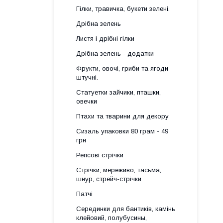
Гілки, травичка, букети зелені.
Дрібна зелень
Листя і дрібні гілки
Дрібна зелень - додатки
Фрукти, овочі, гриби та ягоди
штучні.
Статуетки зайчики, пташки,
овечки
Птахи та тварини для декору
Сизаль упаковки 80 грам - 49
грн
Репсові стрічки
Стрічки, мереживо, тасьма,
шнур, стрейч-стрічки
Патчі
Серединки для бантиків, камінь
клейовий, полубусины,