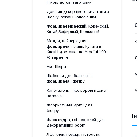
Пінопластові заготовки
Дрібний декор (метелики, квіти з
шовку, в'язані капелюшки)
Фоамиран Иранский, Корейский,
Китай,Зефирный, Шелковый
Молди, вайнери для
К
фоамирана і глини. Купити в
Києві і доставка по Україні 100
% гарантія.
Д
Еко-Шкіра
М
Шаблони для бантиків з
фоамирана і фетру
М
Канекалоны - кольорові пасма
волосся.
Флористична дріт і для
бісеру
І
Флок пудра, гліттер, клей для
декоративних робіт.
Лак, клей, ножиці, пістолети,
Ц