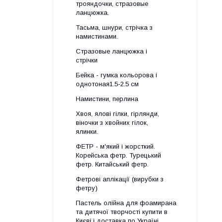
трояндочки, стразовые
ланцюжка.
Тасьма, шнури, стрічка з
намистинами.
Стразовые ланцюжка і
стрічки
Бейка - гумка кольорова і
однотоная1.5-2.5 см
Намистини, перлина
Хвоя, ялові гілки, гірлянди,
віночки з хвойних гілок,
ялинки.
ФЕТР - м'який і жорсткий.
Корейська фетр. Турецький
фетр. Китайський фетр.
Фетрові аплікації (вирубки з
фетру)
Пастель олійна для фоамирана
та дитячої творчості купити в
Києві і доставка по Україні.