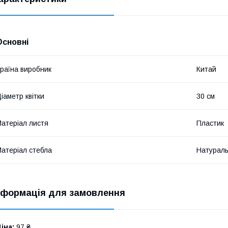
Основні
раїна виробник
Китай
іаметр квітки
30 см
атеріал листя
Пластик
атеріал стебла
Натурал
нформація для замовлення
іна:
97 ₴