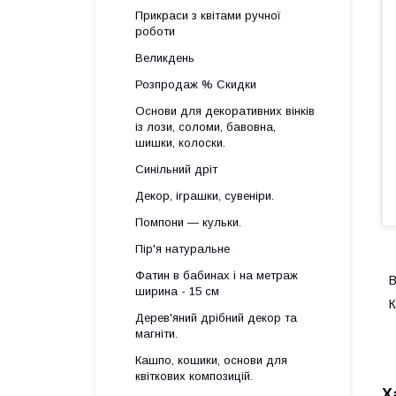
Прикраси з квітами ручної
роботи
Великдень
Розпродаж % Скидки
Основи для декоративних вінків
із лози, соломи, бавовна,
шишки, колоски.
Синільний дріт
Декор, іграшки, сувеніри.
Помпони — кульки.
Пір'я натуральне
Фатин в бабинах і на метраж
В
ширина - 15 см
К
Дерев'яний дрібний декор та
магніти.
Кашпо, кошики, основи для
квіткових композицій.
Х