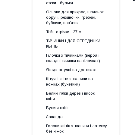
стеки - бульки.
Основи для прикрас, шпильок,
обручі, резиночки, гребені,
бублики, пов'язки
Тейп-стрічки - 27 м.
ТИЧИНКИ І ДЛЯ СЕРЕДИНКИ
КВІТІВ
Гілочки з тичинками (верба і
складні тичинки на гілочках)
Ягоди штучні на дротиках
Штучні квіти з тканини на
ножках (букетики)
Великі гілки дерев і високі
квіти
Букети квітів
Лаванда
Голови квітів з тканини і латексу
без ніжок.