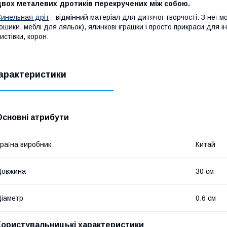
двох металевих дротиків перекручених між собою.
инельная дріт
- відмінний матеріал для дитячої творчості. З неї м
ошики, меблі для ляльок), ялинкові іграшки і просто прикраси для і
истівки, корон.
арактеристики
Основні атрибути
раїна виробник
Китай
Довжина
30 см
іаметр
0.6 см
Користувальницькі характеристики