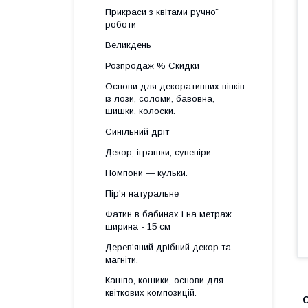
Прикраси з квітами ручної
роботи
Великдень
Розпродаж % Скидки
Основи для декоративних вінків
із лози, соломи, бавовна,
шишки, колоски.
Синільний дріт
Декор, іграшки, сувеніри.
Помпони — кульки.
Пір'я натуральне
Фатин в бабинах і на метраж
ширина - 15 см
Дерев'яний дрібний декор та
магніти.
Кашпо, кошики, основи для
квіткових композицій.
С