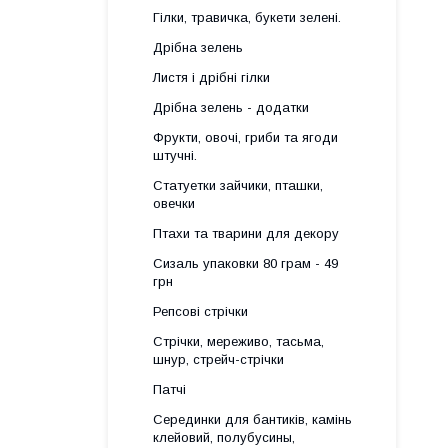
Гілки, травичка, букети зелені.
Дрібна зелень
Листя і дрібні гілки
Дрібна зелень - додатки
Фрукти, овочі, гриби та ягоди
штучні.
Статуетки зайчики, пташки,
овечки
Птахи та тварини для декору
Сизаль упаковки 80 грам - 49
грн
Репсові стрічки
Стрічки, мереживо, тасьма,
шнур, стрейч-стрічки
Патчі
Серединки для бантиків, камінь
клейовий, полубусины,