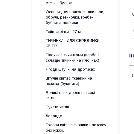
стеки - бульки.
Основи для прикрас, шпильок,
М
обручі, резиночки, гребені,
бублики, пов'язки
Т
Тейп-стрічки - 27 м.
ТИЧИНКИ І ДЛЯ СЕРЕДИНКИ
КВІТІВ
Гілочки з тичинками (верба і
І
складні тичинки на гілочках)
Ягоди штучні на дротиках
Ц
Штучні квіти з тканини на
ножках (букетики)
Великі гілки дерев і високі
квіти
Букети квітів
Лаванда
Голови квітів з тканини і латексу
без ніжок.