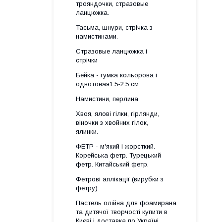
трояндочки, стразовые
ланцюжка.
Тасьма, шнури, стрічка з
намистинами.
Стразовые ланцюжка і
стрічки
Бейка - гумка кольорова і
однотоная1.5-2.5 см
Намистини, перлина
Хвоя, ялові гілки, гірлянди,
віночки з хвойних гілок,
ялинки.
ФЕТР - м'який і жорсткий.
Корейська фетр. Турецький
фетр. Китайський фетр.
Фетрові аплікації (вирубки з
фетру)
Пастель олійна для фоамирана
та дитячої творчості купити в
Києві і доставка по Україні.