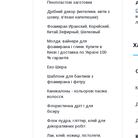
Пінопластові заготовки
С
Дрібний декор (метелики, квіти з
к
шовку, в'язані капелюшки)
л
Фоамиран Иранский, Корейский,
Китай,Зефирный, Шелковый
Молди, вайнери для
Х
фоамирана і глини. Купити в
Києві і доставка по Україні 100
% гарантія.
Еко-Шкіра
Шаблони для бантиків з
фоамирана і фетру
К
Канекалоны - кольорові пасма
волосся.
Флористична дріт і для
бісеру
Д
Флок пудра, гліттер, клей для
декоративних робіт.
Лак, клей, ножиці, пістолети,