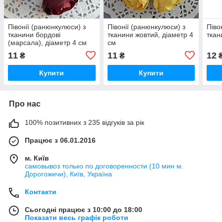
Півонії (ранюнкулюси) з
Півонії (ранюнкулюси) з
Піво
тканини бордові
тканини жовтий, діаметр 4
ткан
(марсала), діаметр 4 см
см
11
11
12
₴
₴
Купити
Купити
Про нас
100% позитивних з 235 відгуків за рік
Працює з 06.01.2016
м. Київ
самовывоз только по договоренности (10 мин м.
Дорогожичи), Київ, Україна
Контакти
Сьогодні працює з 10:00 до 18:00
Показати весь графік роботи