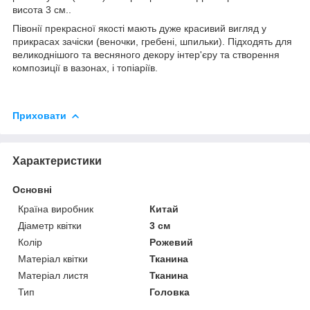
висота 3 см..
Півонії прекрасної якості мають дуже красивий вигляд у
прикрасах зачіски (веночки, гребені, шпильки). Підходять для
великоднішого та весняного декору інтер'єру та створення
композиції в вазонах, і топіаріїв.
Приховати
Характеристики
Основні
Країна виробник
Китай
Діаметр квітки
3 см
Колір
Рожевий
Матеріал квітки
Тканина
Матеріал листя
Тканина
Тип
Головка