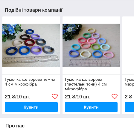
Подібні товари компанії
Гумочка кольорова темна
Гумочка кольорова
Гумо
4 см мікрофібра
(пастельні тони) 4 см
мах
мікрофібра
21
21
2
₴/10 шт.
₴/10 шт.
₴
Купити
Купити
Про нас