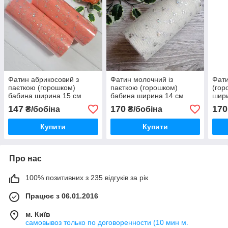
Фатин абрикосовий з
Фатин молочний із
Фати
паєткою (горошком)
паєткою (горошком)
(гор
бабина ширина 15 см
бабина ширина 14 см
шири
довжина 9 ярдів (8.5 м)
довжина 23 ярди
м
147
170
170
₴/бобіна
₴/бобіна
Купити
Купити
Про нас
100% позитивних з 235 відгуків за рік
Працює з 06.01.2016
м. Київ
самовывоз только по договоренности (10 мин м.