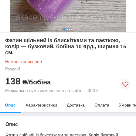
Фатин щільний із блискітками та паєткою,
колір — бузковий, бобіна 10 ярд., ширина 15
см.
Немає в наявності
Роздріб
138
₴/бобіна
Мінімальна сума замовлення на сайті — 300 ₴
Опис
Характеристики
Доставка
Оплата
Умови п
Опис
Фатин дрібний із блискітками та паєткою. Колір бузковий.