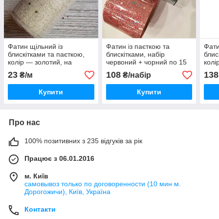
Фатин щільний із
Фатин із паєткою та
Фати
блискітками та паєткою,
блискітками, набір
блис
колір — золотий, на
червоний + чорний по 15
колі
метраж, ширина 15 см
ярд, ширина 5.5 см.
10 я
23
108
138
₴/м
₴/набір
Купити
Купити
Про нас
100% позитивних з 235 відгуків за рік
Працює з 06.01.2016
м. Київ
самовывоз только по договоренности (10 мин м.
Дорогожичи), Київ, Україна
Контакти