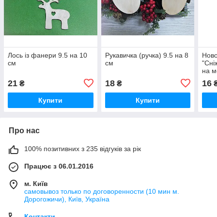
Лось із фанери 9.5 на 10
Рукавичка (ручка) 9.5 на 8
Ново
см
см
"Сні
на м
21
18
16
₴
₴
₴
Купити
Купити
Про нас
100% позитивних з 235 відгуків за рік
Працює з 06.01.2016
м. Київ
самовывоз только по договоренности (10 мин м.
Дорогожичи), Київ, Україна
Контакти